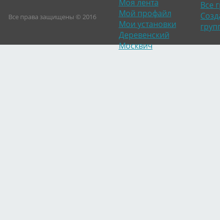
Моя лента
Все 
Мой профайл
Созд
Все права защищены © 2016
Мои установки
груп
Деревенский
Москвич