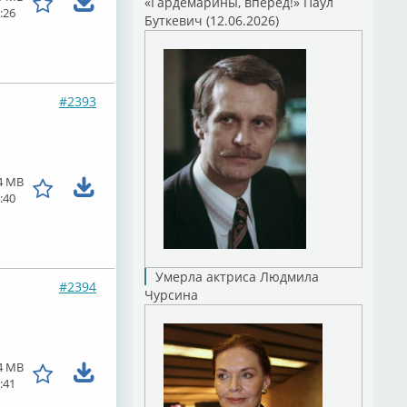
«Гардемарины, вперед!» Паул
:26
Буткевич (12.06.2026)
#2393
4 MB
:40
Умерла актриса Людмила
#2394
Чурсина
4 MB
:41