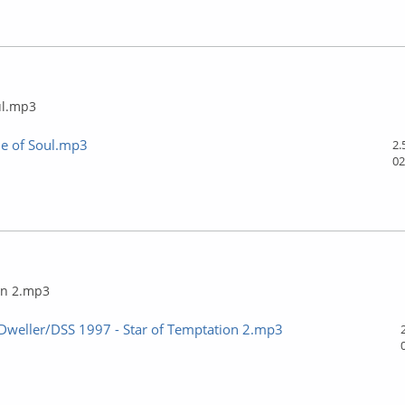
ффлайн
ul.mp3
ie of Soul.mp3
2.
02
ффлайн
on 2.mp3
Dweller/DSS 1997 - Star of Temptation 2.mp3