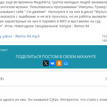
года, ещё во времена ФидоНета, группа молодых людей занимал
интезом музыки. Пользовались программами "Импульс-Трэкер",
Нназывают себя " Си-джеями". Наткнулся я на них в диске "Мульт
оказался с ошибками, и не всё прочлось, но их работы вызвали
ее характерные из них я перевёл в MP3 и выставляю на суд
". Итак, Новогоднее танцевальное попури - Remix-94
by yakov - Remix-94.mp3
12.
14:
 пост
ПОДЕЛИТЬСЯ ПОСТОМ В СВОЕМ АККАУНТЕ
8)
ффлайн
о одного из них. Он назвался CjKav. Интересно, что стало с эт