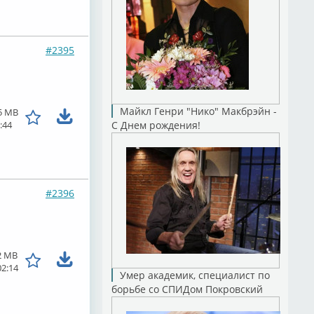
#2395
Майкл Генри "Нико" Макбрэйн -
5 MB
:44
С Днем рождения!
#2396
2 MB
02:14
Умер академик, специалист по
борьбе со СПИДом Покровский