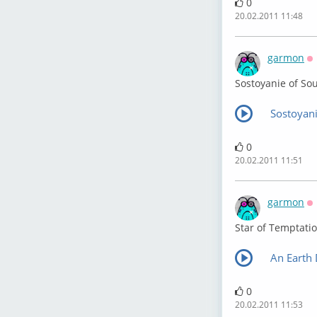
0
20.02.2011 11:48
garmon
О
Sostoyanie of So
Sostoyan
0
20.02.2011 11:51
garmon
О
Star of Temptati
An Earth 
0
20.02.2011 11:53