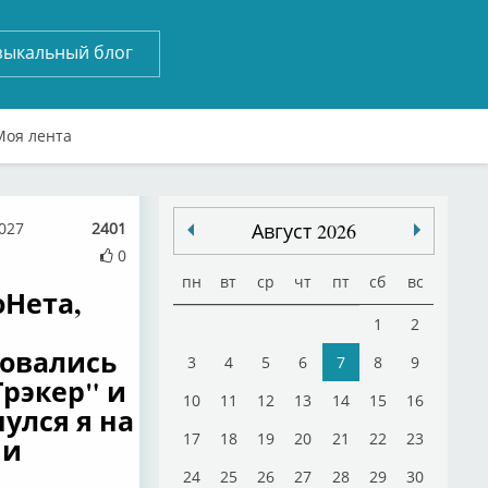
зыкальный блог
Моя лента
1027
2401
Август 2026
0
пн
вт
ср
чт
пт
сб
вс
оНета,
1
2
овались
3
4
5
6
7
8
9
рэкер" и
10
11
12
13
14
15
16
улся я на
17
18
19
20
21
22
23
ни
24
25
26
27
28
29
30