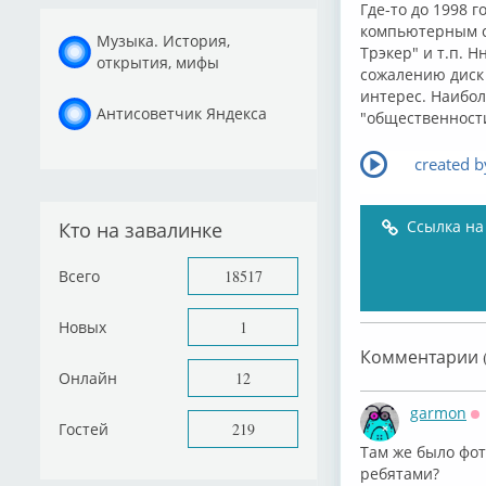
Где-то до 1998 
компьютерным с
Музыка. История,
Трэкер" и т.п. 
открытия, мифы
сожалению диск 
интерес. Наибол
Антисоветчик Яндекса
"общественности
created 
Ссылка на
Кто на завалинке
Всего
18517
Новых
1
Комментарии (
Онлайн
12
garmon
О
Гостей
219
Там же было фот
ребятами?