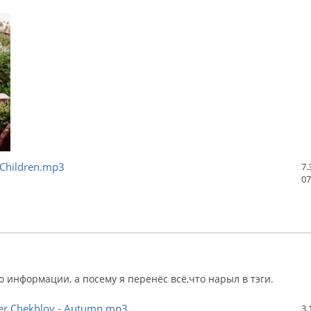
 Children.mp3
7.
07
ффлайн
 информации, а посему я перенёс всё,что нарыл в тэги.
er Chekhlov - Autumn.mp3
3.