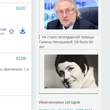
#2397
8 MB
:57
Не стало легендарной певицы
Галины Ненашевой. Ей было 85
лет
#2398
ь оригиналы, т.е.
Именинники сегодня