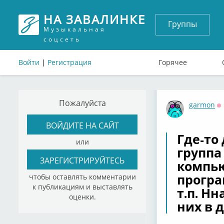
НА ЗАВАЛИНКЕ
Группы
Музыкальная
соцсеть
Войти
|
Регистрация
Горячее
Пожалуйста
garmon
О
ВОЙДИТЕ НА САЙТ
Где-то
или
группа
ЗАРЕГИСТРИРУЙТЕСЬ
компью
програ
чтобы оставлять комментарии
к публикациям и выставлять
т.п. Н
оценки.
них в 