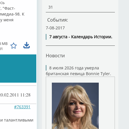
ась
31
 "Фаст-
имедиа-98. К
События:
 у меня
7-08-2017
7 августа - Календарь Истории.
8 MB
01
Новости
8 июля 2026 года умерла
британская певица Bonnie Tyler.
20.02.2011 11:28
#763391
ими талантливыми