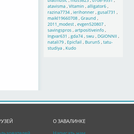
blatmusic
,
mus5823
,
0708-9551
,
atavisma
,
Vitamin
,
alligator6
,
razina7734
,
ierihonner
,
gusal731
,
maikl19660708
,
Graund
,
2011_modest
,
evgen520807
,
savingspros
,
artpositiveinfo
,
Ingvar631
,
gda74
,
swu
,
DGIONNII
,
natali79
,
Epicfail
,
Burun5
,
tatu-
studiya
,
Kudo
РУЗЕЙ
О ЗАВАЛИНКЕ
ользователей
Написать нам