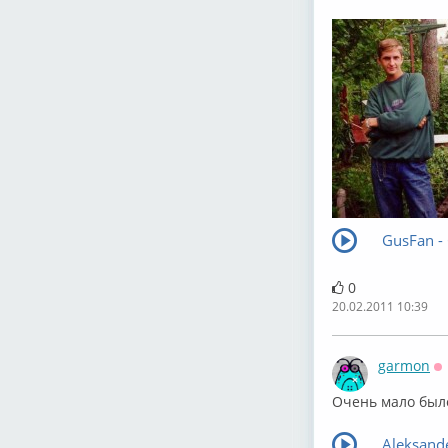
GusFan -
0
20.02.2011 10:39
garmon
О
Очень мало было
Aleksand