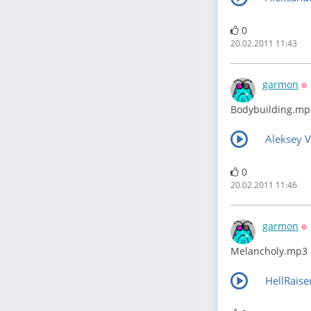
0
20.02.2011 11:43
garmon
О
Bodybuilding.mp
Aleksey V
0
20.02.2011 11:46
garmon
О
Melancholy.mp3
HellRais