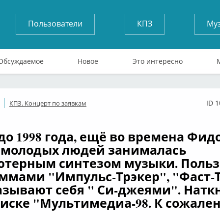
Пользователи
КПЗ
Му
Обсуждаемое
Новое
Это интересно
ID 
КПЗ. Концерт по заявкам
ффлайн
 до 1998 года, ещё во времена Фид
 молодых людей занималась
терным синтезом музыки. Польз
ммами "Импульс-Трэкер", "Фаст-Т
называют себя " Си-джеями". Наткн
диске "Мультимедиа-98. К сожале