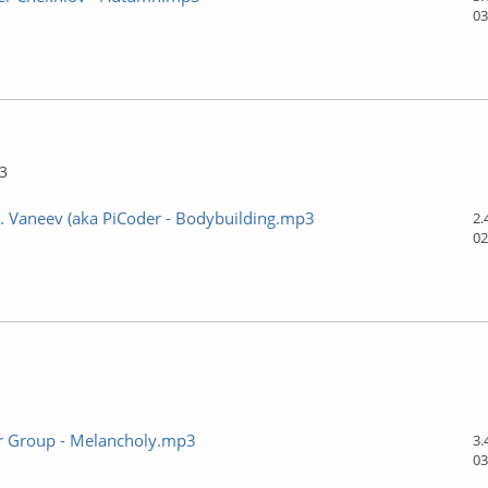
03
ффлайн
3
. Vaneev (aka PiCoder - Bodybuilding.mp3
2.
02
ффлайн
er Group - Melancholy.mp3
3.
03