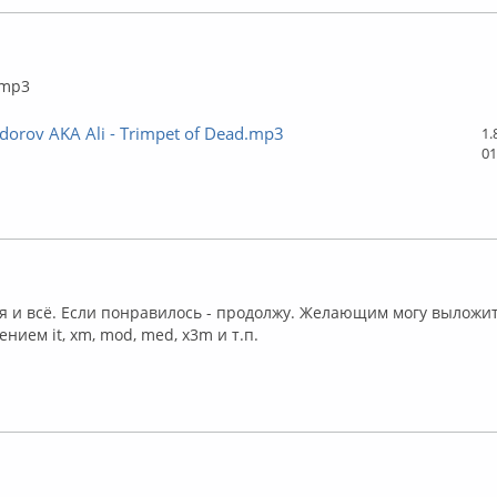
ффлайн
.mp3
dorov AKA Ali - Trimpet of Dead.mp3
1.
01
ффлайн
ня и всё. Если понравилось - продолжу. Желающим могу выложит
нием it, xm, mod, med, x3m и т.п.