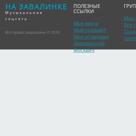
НА ЗАВАЛИНКЕ
ПОЛЕЗНЫЕ
ГРУ
ССЫЛКИ
Музыкальная
Мои 
соцсеть
Моя лента
Все 
Мой профайл
Созд
Все права защищены © 2016
Мои установки
груп
Деревенский
Москвич