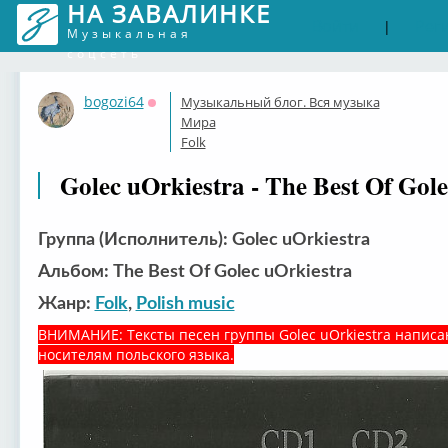
НА ЗАВАЛИНКЕ
Войти
Рег
|
Музыкальная
соцсеть
bogozi64
Музыкальный блог. Вся музыка
Оффлайн
Мира
Folk
Golec uOrkiestra - The Best Of Gole
Группа (Исполнитель): Golec uOrkiestra
Альбом: The Best Of Golec uOrkiestra
Жанр:
Folk
,
Polish music
ВНИМАНИЕ: Тексты песен группы Golec uOrkiestra написа
носителям польского языка.