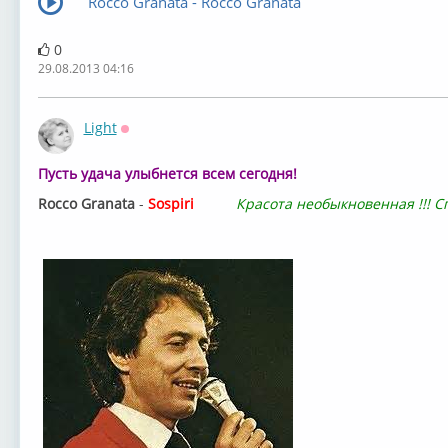
Rocco Granata - Rocco Granata
0
29.08.2013 04:16
Light
Оффлайн
Пусть удача улыбнется вceм сегодня!
Rocco Granata
-
Sospiri
Красота необыкновенная !!! С