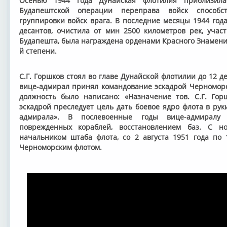
Осенью 1944 года Дунайская флотилия приблизил
Будапештской операции переправа войск способс
группировки войск врага. В последние месяцы 1944 год
десантов, очистила от мин 2500 километров рек, учас
Будапешта, была награждена орденами Красного Знамени,
й степени.
С.Г. Горшков стоял во главе Дунайской флотилии до 12 де
вице-адмирал принял командование эскадрой Черноморск
должность было написано: «Назначение тов. С.Г. Го
эскадрой преследует цель дать боевое ядро флота в рук
адмирала». В послевоенные годы вице-адмиралу
поврежденных кораблей, восстановлением баз. С н
начальником штаба флота, со 2 августа 1951 года по
Черноморским флотом.