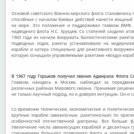
Основой советского Военно-морского флота становились 
способные с началом боевых действий нанести мощный 
на море. Это положение и поддерживал главком ВМФ, 
надводного флота Н.С. Хрущев. Со стапелей сходили ат
1960 года их начали вооружать баллистическими ракета
подводных лодок, ракеты устанавливали на модерниз
корабли и катера специально для реактивного вооружен
которую оснащали управляемыми ракетами «воздух-кора
В 1967 году Горшков получил звание Адмирала Флота Со
Главком, находясь в Москве, наблюдал за передви
различных районах Мирового океана. Принимая решени
не только научный подход, но и доверял интуиции. Он и 
Со временем технические, экономические и политически
крупные корабли (авианосные, ракетоносные) по ориг
особенностей отечественной доктрины. Все больше ф
Увеличение числа авианесущих кораблей и десантных су
сохранением большого подводного флота и ударной а