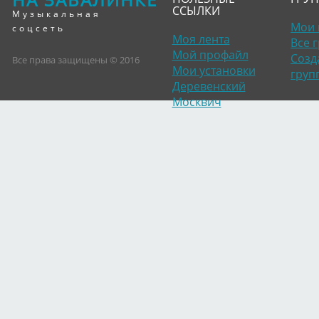
ССЫЛКИ
Музыкальная
Мои 
соцсеть
Моя лента
Все 
Мой профайл
Созд
Все права защищены © 2016
Мои установки
груп
Деревенский
Москвич