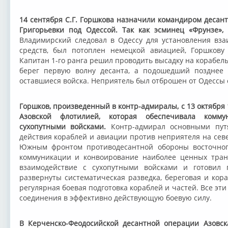
14 сентября С.Г. Горшкова назначили командиром десант
Григорьевки под Одессой. Так как эсминец «Фрунзе»,
н
Владимирский следовал в Одессу для установления вз
средств, был потоплен немецкой авиацией, Горшкову
Капитан 1-го ранга решил проводить высадку на корабел
берег первую волну десанта, а подошедший позднее 
оставшиеся войска. Неприятель был отброшен от Одессы 
Горшков, произведенный в контр-адмиралы, с 13 октября 
Азовской флотилией, которая обеспечивала комм
сухопутными войсками.
Контр-адмирал основными пут
действия кораблей и авиации против неприятеля на сев
Южным фронтом противодесантной обороны восточного
коммуникации и конвоирование наиболее ценных тран
взаимодействие с сухопутными войсками и готовил 
развернуты систематическая разведка, береговая и кор
регулярная боевая подготовка кораблей и частей. Все э
соединения в эффективно действующую боевую силу.
В Керченско-Феодосийской десантной операции Азовск