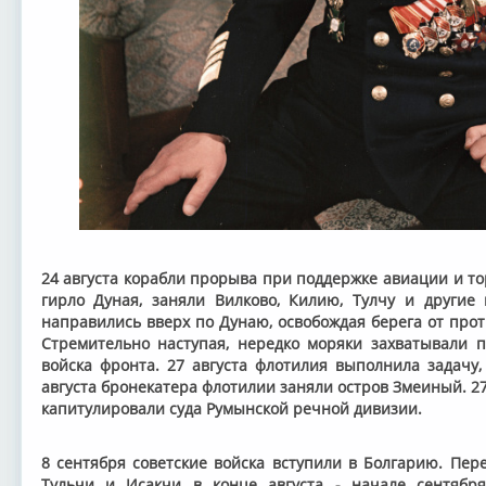
24 августа корабли прорыва при поддержке авиации и т
гирло Дуная, заняли Вилково, Килию, Тулчу и другие
направились вверх по Дунаю, освобождая берега от прот
Стремительно наступая, нередко моряки захватывали п
войска фронта. 27 августа флотилия выполнила задачу,
августа бронекатера флотилии заняли остров Змеиный. 2
капитулировали суда Румынской речной дивизии.
8 сентября советские войска вступили в Болгарию. Пер
Тульчи и Исакчи в конце августа - начале сентября