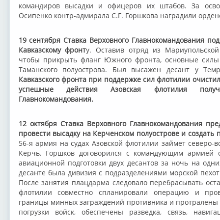
командиров высадки и офицеров их штабов. За осво
Осипенко контр-адмирала С.Г. Горшкова наградили орден
19 сентября Ставка Верховного Главнокомандования по
Кавказскому фронт
у. Оставив отряд из Мариупольской
чтобы прикрыть фланг Южного фронта, основные силы
Таманского полуострова. Был высажен десант у Те
Кавказского фронта при поддержке сил флотилии очистил
успешные действия Азовская флотилия получи
Главнокомандования.
12 октября Ставка Верховного Главнокомандования пре
провести высадку на Керченском полуострове и создать
56-я армия на судах Азовской флотилии займет северо-в
Керчь. Горшков договорился с командующим армией о
авиационной подготовки двух десантов за ночь на одни
десанте была дивизия с подразделениями морской пехоты
После занятия плацдарма следовало перебрасывать ос
флотилии совместно спланировали операцию и пров
границы минных заграждений противника и протралены 
погрузки войск, обеспечены разведка, связь, навига