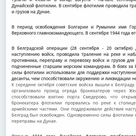
Дунайской флотилии. В сентябре флотилия проводила тра
и грузов на Дунае.
В период освобождения Болгарии и Румынии имя Го
Верховного главнокомандующего. В сентябре 1944 года е
В Белградской операции (28 сентября - 20 октября) 
наступлению войск, проводила траление на реке и на
противника, переправу и перевозку войск и грузов для 
подчиненные старшим морским командирам. В боях за Ра
силы флотилии использовали для поддержки наступлен
десанты, чем способствовали окружению и ликвидации н
К середине октября советские войска вышли к Белграду
организовало проход отряда бронекатеров через Ж
способствовали взятию порта Смедерово, что открыв
бронекатера флотилии прорвались по реке к столице
армейскими частями. Они поддерживали действия насту
Белград был освобожден. Одновременно силы флотилии о
переправы на Дунае.