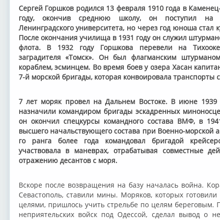
Сергей Горшков родился 13 февраля 1910 года в Каменец-
году, окончив среднюю школу, он поступил на ф
Ленинградского университета, но через год юноша стал 
После окончания училища в 1931 году он служил штурма
флота. В 1932 году Горшкова перевели на Тихоок
заградителя «Томск». Он был флагманским штурманом
кораблем, эсминцем. Во время боев у озера Хасан капит
7-й морской бригады, которая конвоировала транспорты с
7 лет моряк провел на Дальнем Востоке. В июне 1939 
назначили командиром бригады эскадренных миноносцев
он окончил спецкурсы командного состава ВМФ, в 194
высшего начальствующего состава при Военно-морской ак
го ранга более года командовал бригадой крейсер
участвовала в маневрах, отрабатывая совместные де
отражению десантов с моря.
Вскоре после возвращения на базу началась война. Ко
Севастополь, ставили мины. Моряков, которых готовили
целями, пришлось учить стрельбе по целям береговым. 
неприятельских войск под Одессой, сделал вывод о н