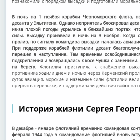
познакомили с порядком высадки и подготовили моральн
В ночь на 1 ноября корабли Черноморского флота, н
десанта у Эльтигена. Однако неприятель блокировал деса
из-за плохой погоды укрылись в ближайших портах, ч
силы. Высадку произвели в ночь на 3 ноября. Когда 
пролив, по сигналу командира высадки началась авиаци
При поддержке кораблей флотилии десант благополучн
перешел в наступление. Тем временем освободившиес
подкрепления и возвращались к косе Чушка с ранеными. 
на берегу
. Флотилия приступила к снабжению выса
противника ходили днем и ночью через Керченский проли
суток авиация, морские и наземные силы флотилии вели
прервать перевозки, и поддерживали действия войск на 
История жизни Сергея Геор
В декабре - январе флотилией временно командовал конт
февраля 1944 года в командование флотилией вновь всту