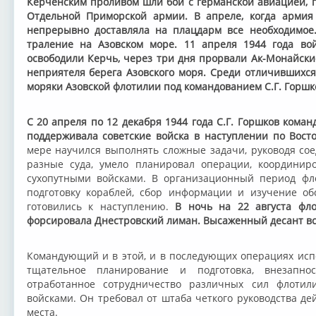
Керченским проливом шли бои с германской авиацией, 
Отдельной Приморской армии. В апреле, когда армия
непрерывно доставляла на плацдарм все необходимое.
траление на Азовском море. 11 апреля 1944 года во
освободили Керчь, через три дня прорвали Ак-Монайски
неприятеля берега Азовского моря. Среди отличившихс
моряки Азовской флотилии под командованием С.Г. Горшк
С 20 апреля по 12 декабря 1944 года С.Г. Горшков кома
поддерживала советские войска в наступлении по Вост
мере научился выполнять сложные задачи, руководя сое
разные суда, умело планировал операции, координир
сухопутными войсками. В организационный период фл
подготовку кораблей, сбор информации и изучение об
готовились к наступлению.
В ночь на 22 августа фло
форсировала Днестровский лиман. Высаженный десант вс
Командующий и в этой, и в последующих операциях испо
тщательное планирование и подготовка, внезапнос
отработанное сотрудничество различных сил флоти
войсками. Он требовал от штаба четкого руководства де
места.