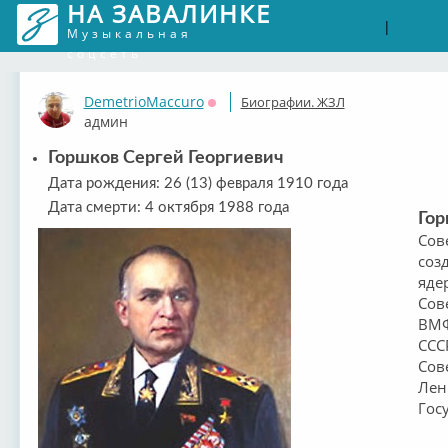
НА ЗАВАЛИНКЕ
Войти
Рег
|
Музыкальная
соцсеть
DemetrioMaccuro
Биографии. ЖЗЛ
Оффлайн
админ
Горшков Сергей Георгиевич
Дата рождения: 26 (13) февраля 1910 года
Дата смерти: 4 октября 1988 года
Гор
Сов
соз
яде
Сов
ВМФ
ССС
Сове
Лен
Гос