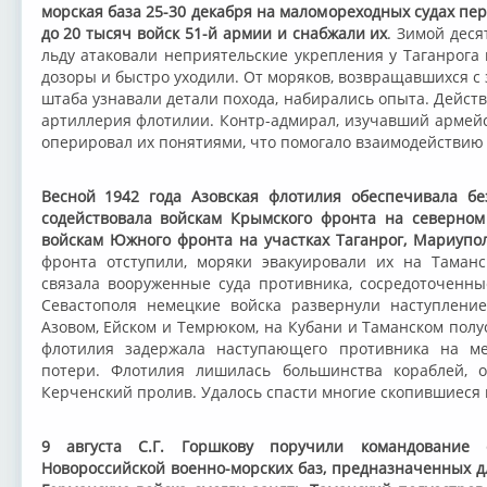
морская база 25-30 декабря на маломореходных судах пе
до 20 тысяч войск 51-й армии и снабжали их
. Зимой дес
льду атаковали неприятельские укрепления у Таганрога
дозоры и быстро уходили. От моряков, возвращавшихся 
штаба узнавали детали похода, набирались опыта. Дейст
артиллерия флотилии. Контр-адмирал, изучавший армейс
оперировал их понятиями, что помогало взаимодействию
Весной 1942 года Азовская флотилия обеспечивала бе
содействовала войскам Крымского фронта на северном
войскам Южного фронта на участках Таганрог, Мариупо
фронта отступили, моряки эвакуировали их на Таманс
связала вооруженные суда противника, сосредоточенны
Севастополя немецкие войска развернули наступление
Азовом, Ейском и Темрюком, на Кубани и Таманском полуо
флотилия задержала наступающего противника на м
потери. Флотилия лишилась большинства кораблей, о
Керченский пролив. Удалось спасти многие скопившиеся в
9 августа С.Г. Горшкову поручили командование
Новороссийской военно-морских баз, предназначенных д