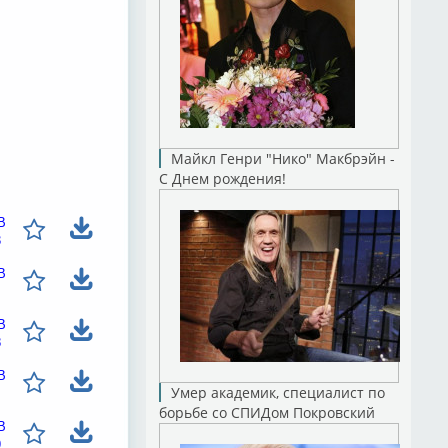
Майкл Генри "Нико" Макбрэйн -
С Днем рождения!
B
3
B
B
8
B
Умер академик, специалист по
борьбе со СПИДом Покровский
B
9