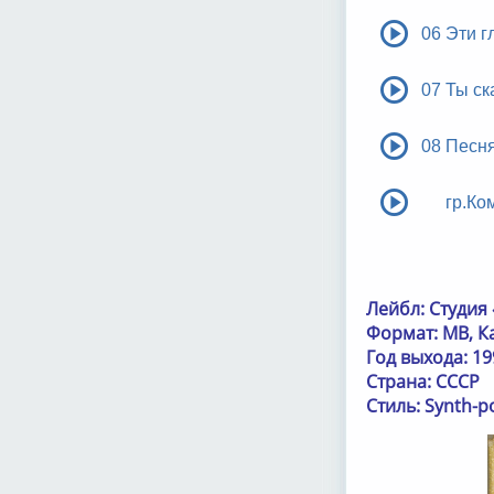
06 Эти г
07 Ты с
08 Песня
гр.Ко
Лейбл: Студия
Формат: МВ, Кат
Год выхода: 19
Страна: СССР
Стиль: Synth-p