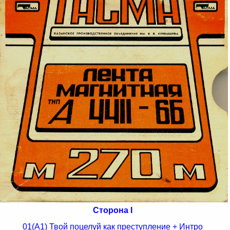
Сторона I
01(A1) Твой поцелуй как преступление + Интро