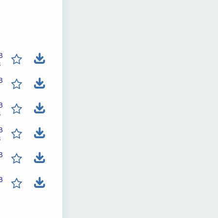
B
3
B
B
6
B
3
B
B