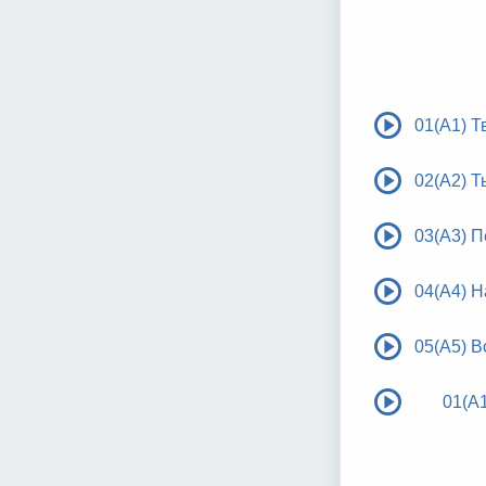
01(A1) Т
02(A2) 
03(A3) П
04(A4) 
05(A5) В
01(А