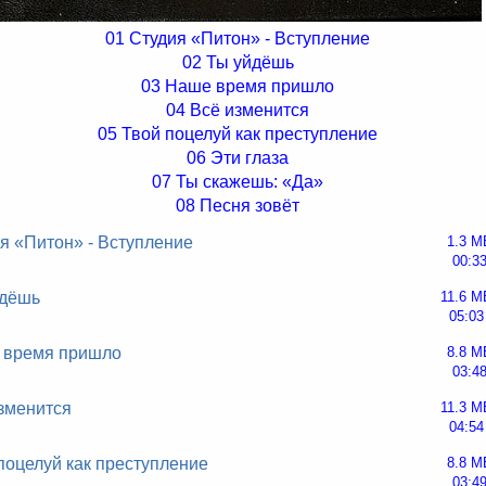
01 Студия «Питон» - Вступление
02 Ты уйдёшь
03 Наше время пришло
04 Всё изменится
05 Твой поцелуй как преступление
06 Эти глаза
07 Ты скажешь: «Да»
08 Песня зовёт
я «Питон» - Вступление
1.3 M
00:3
йдёшь
11.6 M
05:03
 время пришло
8.8 M
03:4
зменится
11.3 M
04:54
поцелуй как преступление
8.8 M
03:4