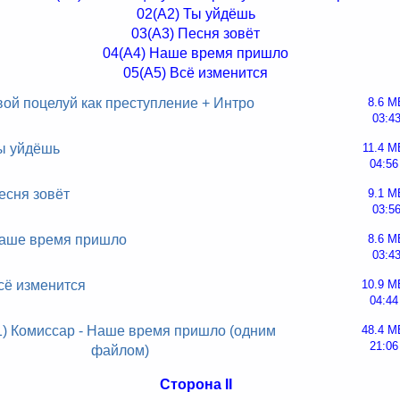
02(A2) Ты уйдёшь
03(A3) Песня зовёт
04(A4) Наше время пришло
05(A5) Всё изменится
вой поцелуй как преступление + Интро
8.6 M
03:4
Ты уйдёшь
11.4 M
04:56
есня зовёт
9.1 M
03:5
Наше время пришло
8.6 M
03:4
сё изменится
10.9 M
04:44
1) Комиссар - Наше время пришло (одним
48.4 M
21:06
файлом)
Сторона II