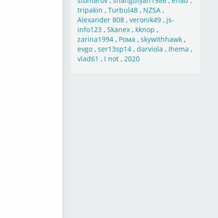
stomarov
,
shahgulyan1986
,
ehab
,
tripakin
,
Turbul48
,
NZSA
,
Alexander 808
,
veronik49
,
js-
info123
,
Skanex
,
kknop
,
zarina1994
,
Рома
,
skywithhawk
,
evgo
,
ser13sp14
,
darviola
,
Ihema
,
vlad61
,
I not
,
2020