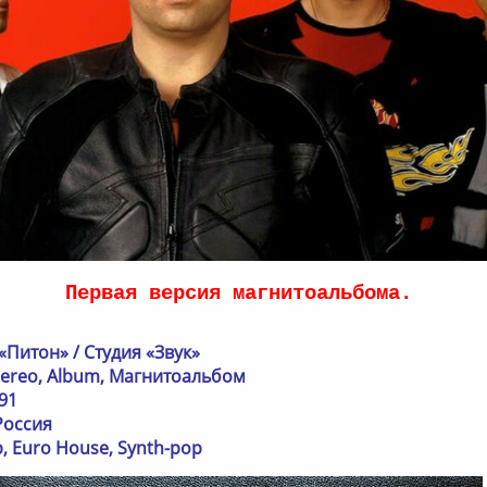
Первая версия магнитоальбома.
«Питон» / Студия «Звук»
tereo, Album, Магнитоальбом
91
Россия
, Euro House, Synth-pop