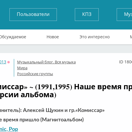
Пользователи
КПЗ
Му
Обсуждаемое
Новое
Это интересно
013
ID 180
Музыкальный блог. Вся музыка
Оффлайн
Мира
Российские группы
миссар» ~ (1991,1995) Наше время 
ерсии альбома)
лнитель): Алексей Щукин и гр.«Комиссар»
е время пришло (Магнитоальбом)
nic, Pop