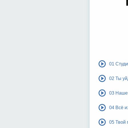
01 Студи
02 Ты у
03 Наше
04 Всё и
05 Твой 