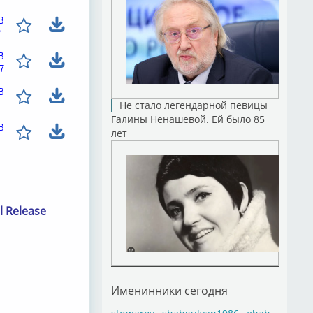
B
2
B
7
B
Не стало легендарной певицы
Галины Ненашевой. Ей было 85
B
лет
l Release
Именинники сегодня