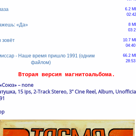
лаза
6.2 M
02:4
кажешь: «Да»
8 M
03:2
 зовёт
10.7 M
04:40
миссар - Наше время пришло 1991 (одним
66.2 M
28:53
файлом)
Вторая версия магнитоальбома.
 «Союз» – none
ушка, 15 ips, 2-Track Stereo, 3" Cine Reel, Album, Unofficia
91
op