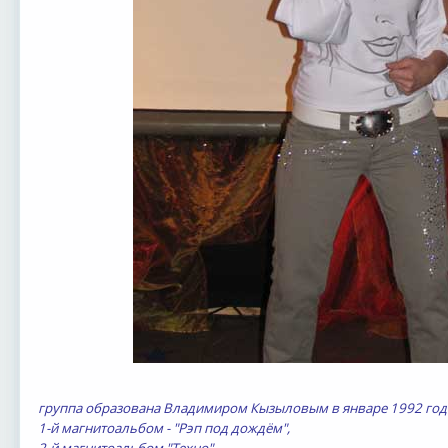
группа образована Владимиром Кызыловым в январе 1992 год
1-й магнитоальбом - "Рэп под дождём",
2-й магнитоальбом "Техно",