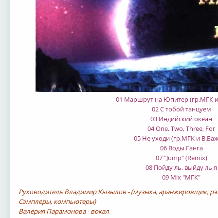
01 Маршрут на Юпитер (гр.МГК и
02 С тобой танцуем
03 Индийский океан
04 One, Two, Three, For
05 Не уходи (гр.МГК и В.Ба
06 Воды Ганга
07 "Jump" (Remix)
08 Пойду ль, выйду ль я
09 Mix "МГК"
Руководитель Владимир Кызылов - (музыка, аранжировщик, рэп
Сэмплеры, компьютеры)
Валерия Парамонова - вокал