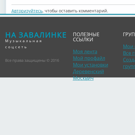
Авторизуйтесь
, чтобы оставить комментарий.
НА ЗАВАЛИНКЕ
ПОЛЕЗНЫЕ
ГРУ
ССЫЛКИ
Музыкальная
Мои 
соцсеть
Моя лента
Все 
Мой профайл
Созд
Все права защищены © 2016
Мои установки
груп
Деревенский
Москвич