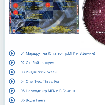
01 Маршрут на Юпитер (гр.МГК и В.Бажин)
02 С тобой танцуем
03 Индийский океан
04 One, Two, Three, For
05 Не уходи (гр.МГК и В.Бажин)
06 Воды Ганга