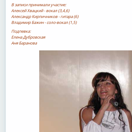
В записи принимали участие:
Алексей Хвацкий - вокал (3,4,6)
Александр Кирпичников - гитара (6)
Владимир Бажин - соло-вокал (1,5)
Подпевка:
Елена Дубровская
Аня Баранова