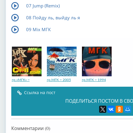
07 Jump (Remix)
08 Пойду ль, выйду ль я
09 Mix МГК
гр.«МГК» ~
гр.МГК ~ 2005
гр.МГК ~ 1994
Ссылка на пост
ПОДЕЛИТЬСЯ ПОСТОМ В СВО
Комментарии (0)