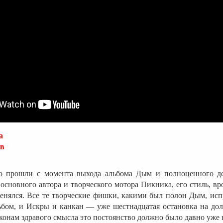
a
ев
то прошли с момента выхода альбома Дым и полноценного д
основного автора и творческого мотора Пикника, его стиль, вр
енялся. Все те творческие фишки, какими был полон Дым, исп
льбом, и Искры и канкан — уже шестнадцатая остановка на до
аконам здравого смысла это постоянство должно было давно уже 