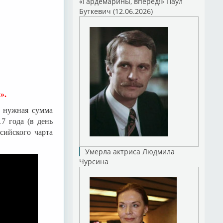
«Гардемарины, вперед!» Паул
Буткевич (12.06.2026)
».
м нужная сумма
7 года (в день
сийского чарта
Умерла актриса Людмила
Чурсина