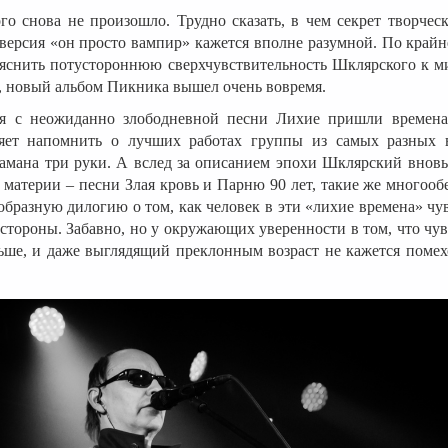
ого снова не произошло. Трудно сказать, в чем секрет творчес
версия «он просто вампир» кажется вполне разумной. По крайн
яснить потустороннюю сверхчувствительность Шклярского к ми
т, новый альбом Пикника вышел очень вовремя.
я с неожиданно злободневной песни Лихие пришли времена
ляет напомнить о лучших работах группы из самых разных 
амана три руки. А вслед за описанием эпохи Шклярский вновь
 материи – песни Злая кровь и Парню 90 лет, такие же многоо
образную дилогию о том, как человек в эти «лихие времена» чув
 стороны. Забавно, но у окружающих уверенности в том, что чув
ьше, и даже выглядящий преклонным возраст не кажется помех