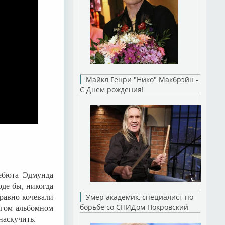
Майкл Генри "Нико" Макбрэйн -
С Днем рождения!
ебюта Эдмунда
оде бы, никогда
Умер академик, специалист по
равно кочевали
борьбе со СПИДом Покровский
лгом альбомном
наскучить.