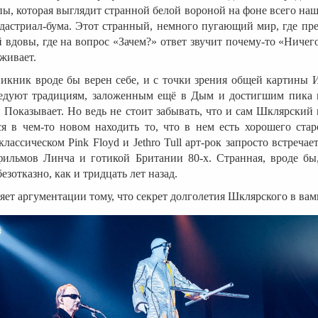
пы, которая выглядит странной белой вороной на фоне всего н
ндастриал-бума. Этот странный, немного пугающий мир, где пре
 вдовы, где на вопрос «Зачем?» ответ звучит почему-то «Ниче
аживает.
икник вроде бы верен себе, и с точки зрения общей картины 
ледуют традициям, заложенным ещё в Дым и достигшим пика 
 Показывает. Но ведь не стоит забывать, что и сам Шклярский 
я в чем-то новом находить то, что в нем есть хорошего старо
лассическом Pink Floyd и Jethro Tull арт-рок запросто встречае
фильмов Линча и готикой Британии 80-х. Странная, вроде бы,
безотказно, как и тридцать лет назад.
яет аргументации тому, что секрет долголетия Шклярского в ва