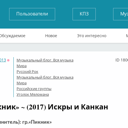
Пользователи
КПЗ
Му
Обсуждаемое
Новое
Это интересно
013
ID 180
Музыкальный блог. Вся музыка
Оффлайн
Мира
Русский Рок
Музыкальный блог. Вся музыка
Мира
Российские группы
Уголок Меломана
кник» ~ (2017) Искры и Канкан
лнитель): гр.«Пикник»