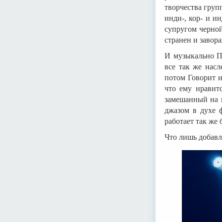
творчества груп
инди-, кор- и и
супругом черной
странен и завор
И музыкально П
все так же нас
потом Говорит и
что ему нравитс
замешанный на к
джазом в духе 
работает так же 
Что лишь добавл