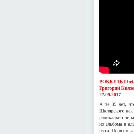
РОККУЛЬТ bet
Григорий Княз
27.09.2017
А те 35 лет, ч
Шклярского как 
радикально не м
из альбома в а
пути. По всем з