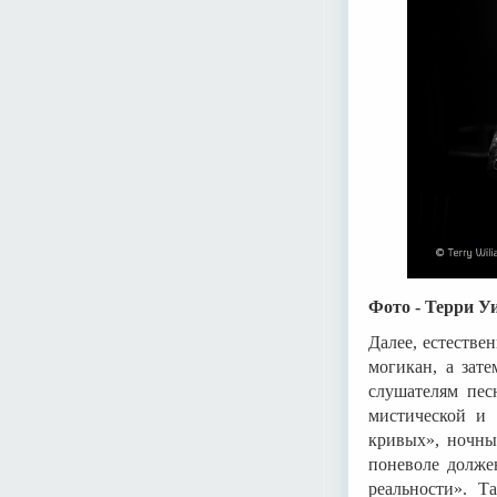
Фото - Терри У
Далее, естестве
могикан, а зат
слушателям пес
мистической и 
кривых», ночных
поневоле долже
реальности». Т