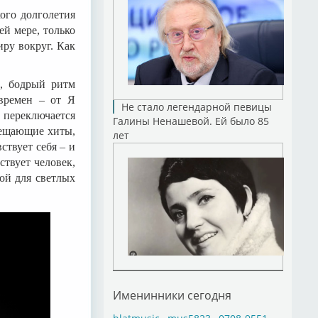
кого долголетия
ей мере, только
ру вокруг. Как
, бодрый ритм
времен – от Я
Не стало легендарной певицы
 переключается
Галины Ненашевой. Ей было 85
бещающие хиты,
лет
ствует себя – и
ствует человек,
ой для светлых
Именинники сегодня