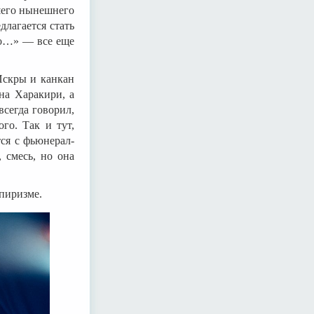
ашего нынешнего
длагается стать
го…» — все еще
Искры и канкан
на Харакири, а
всегда говорил,
го. Так и тут,
тся с фьюнерал-
 смесь, но она
мпиризме.