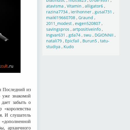
blatmusic
,
mus5823
,
0708-9551
,
atavisma
,
Vitamin
,
alligator6
,
razina7734
,
ierihonner
,
gusal731
,
maikl19660708
,
Graund
,
2011_modest
,
evgen520807
,
savingspros
,
artpositiveinfo
,
Ingvar631
,
gda74
,
swu
,
DGIONNII
,
natali79
,
Epicfail
,
Burun5
,
tatu-
studiya
,
Kudo
ды Последний из
о уже знакомой
 дает забыть о
 «королевства
я. И слушатель
й «дополненной
ы, архаичного