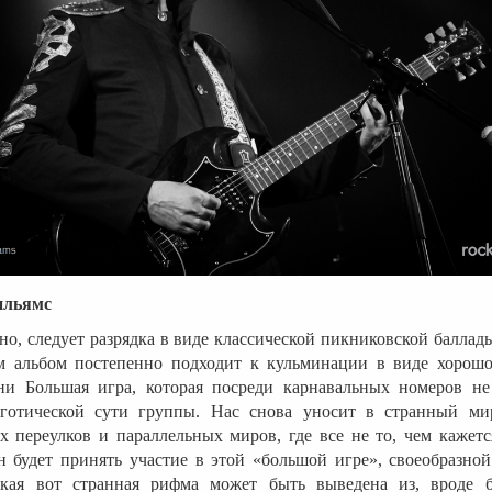
ильямс
нно, следует разрядка в виде классической пикниковской балла
ем альбом постепенно подходит к кульминации в виде хорош
ни Большая игра, которая посреди карнавальных номеров не
готической сути группы. Нас снова уносит в странный мир
 переулков и параллельных миров, где все не то, чем кажетс
н будет принять участие в этой «большой игре», своеобразно
акая вот странная рифма может быть выведена из, вроде б