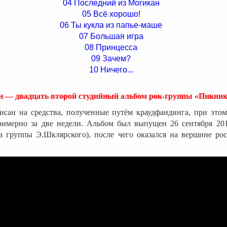
04 Последний из Могикан
05 Всё хорошо!
06 Ты кукла из папье-маше
07 Большая игра
08 Принцесса
09 Зачем?
10 Ничего...
 — двадцать второй студийный альбом рок-группы «Пикник
исан на средства, полученные путём краудфандинга, при это
римерно за две недели. Альбом был выпущен 26 сентября 201
а группы Э.Шклярского), после чего оказался на вершине рос