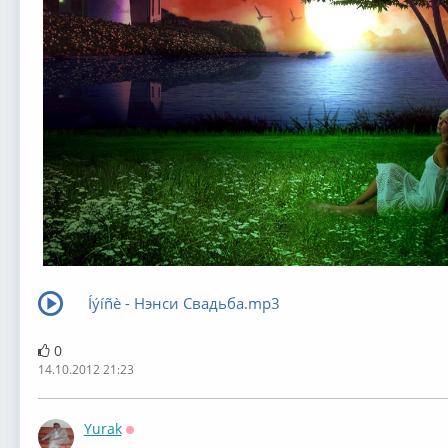
Íýíñè - Нэнси Свадьба.mp3
0
14.10.2012 21:23
Yurak
Оффлайн