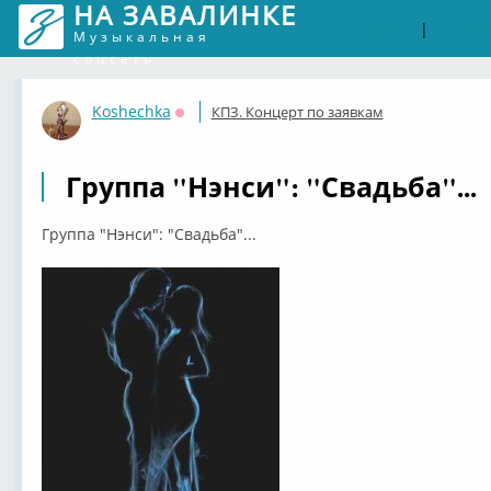
НА ЗАВАЛИНКЕ
Войти
Рег
|
Музыкальная
соцсеть
Koshechka
КПЗ. Концерт по заявкам
Оффлайн
Группа "Нэнси": "Свадьба"...
Группа "Нэнси": "Свадьба"...