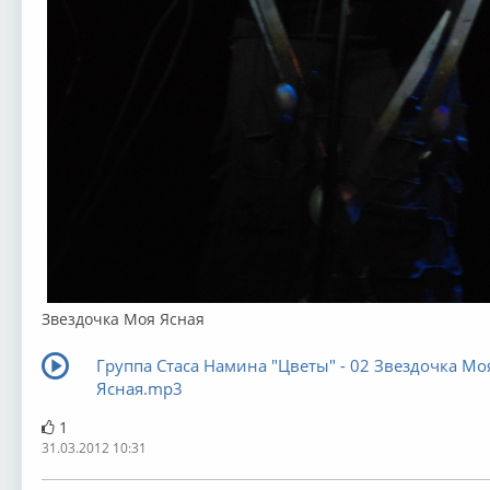
Звездочка Моя Ясная
Группа Стаса Намина "Цветы" - 02 Звездочка Мо
Ясная.mp3
1
31.03.2012 10:31