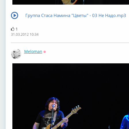
Группа Стаса Намина "Цветы" - 03 Не Надо.mp3
1
31.03.2012 10:34
Meloman
Оффлайн