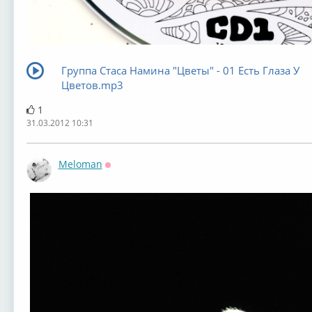
Группа Стаса Намина "Цветы" - 01 Есть Глаза У
Цветов.mp3
1
31.03.2012 10:31
Meloman
Оффлайн