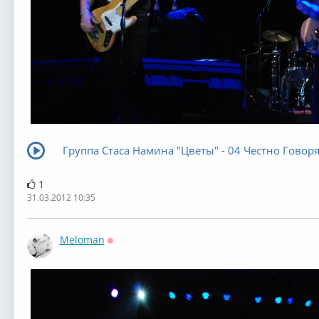
Группа Стаса Намина "Цветы" - 04 Честно Говор
1
31.03.2012 10:35
Meloman
Оффлайн