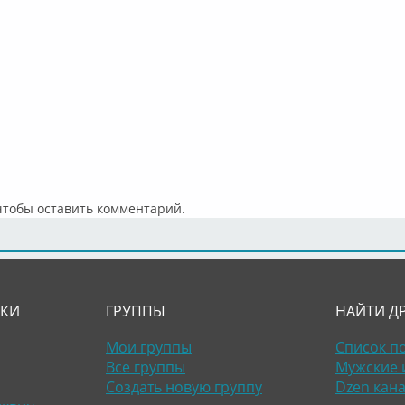
 чтобы оставить комментарий.
ЛКИ
ГРУППЫ
НАЙТИ Д
Мои группы
Список п
Все группы
Мужские 
Создать новую группу
Dzen кан