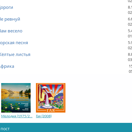
02
Дороги
8.
02
Не ревнуй
6.
02
Нам весело
5.
01
Горская песня
5.
02
Жёлтые листья
8.
03
Африка
1
0
Мелодия (1975/2...
Гая (2008)
 пост