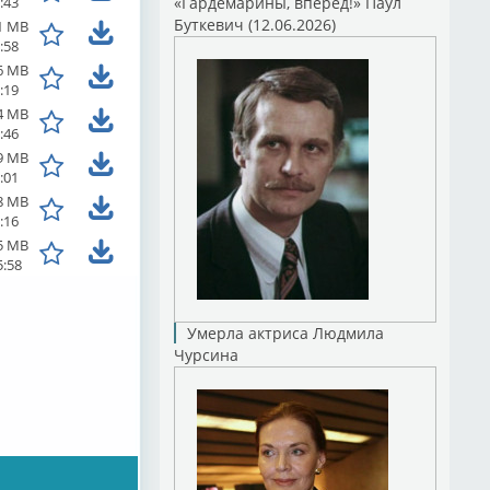
:43
«Гардемарины, вперед!» Паул
Буткевич (12.06.2026)
1 MB
:58
6 MB
:19
4 MB
:46
9 MB
:01
8 MB
:16
5 MB
5:58
Умерла актриса Людмила
Чурсина