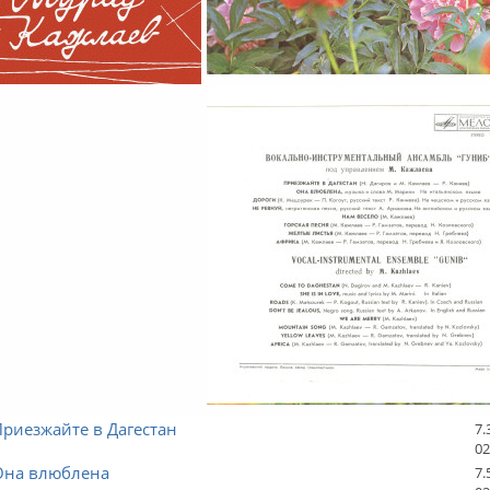
Приезжайте в Дагестан
7.
02
 Она влюблена
7.