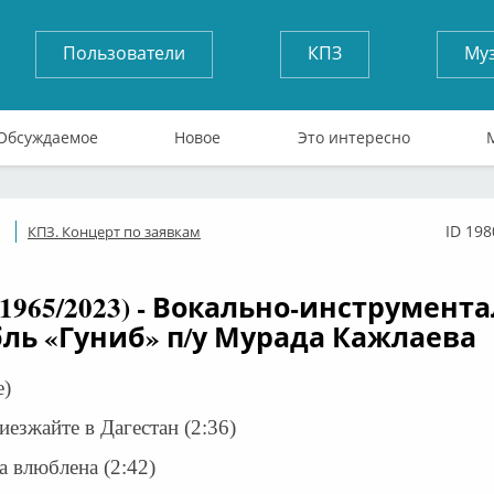
Пользователи
КПЗ
Му
Обсуждаемое
Новое
Это интересно
ID 198
КПЗ. Концерт по заявкам
Оффлайн
(1965/2023) - Вокально-инструмен
ль «Гуниб» п/у Мурада Кажлаева
e)
иезжайте в Дагестан (2:36)
а влюблена (2:42)