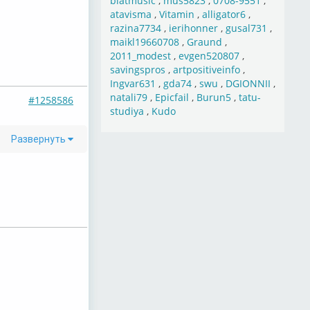
blatmusic
,
mus5823
,
0708-9551
,
atavisma
,
Vitamin
,
alligator6
,
razina7734
,
ierihonner
,
gusal731
,
maikl19660708
,
Graund
,
2011_modest
,
evgen520807
,
savingspros
,
artpositiveinfo
,
Ingvar631
,
gda74
,
swu
,
DGIONNII
,
natali79
,
Epicfail
,
Burun5
,
tatu-
#1258586
studiya
,
Kudo
Развернуть