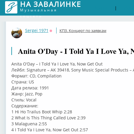
НА ЗАВАЛИНКЕ
Войти
Рег
|
Музыкальная
соцсеть
Sergei 1971
КПЗ. Концерт по заявкам
Оффлайн
Anita O'Day - I Told Ya I Love Ya,
Anita O'Day – I Told Ya I Love Ya, Now Get Out
Лейбл: Signature – AK 39418, Sony Music Special Products –
Формат: CD, Compilation
Страна: US
Дата релиза: 1991
Жанр: Jazz, Pop
Стиль: Vocal
Содержание:
1 Hi Ho Trailus Boot Whip 2:28
2 What Is This Thing Called Love 2:39
3 Malaguena 2:55
4 I Told Ya I Love Ya, Now Get Out 2:57