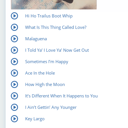
Hi Ho Trailus Boot Whip
What Is This Thing Called Love?
Malaguena
I Told Ya’ I Love Ya’ Now Get Out
Sometimes I’m Happy
Ace In the Hole
How High the Moon
It’s Different When It Happens to You
I Ain’t Gettin’ Any Younger
Key Largo