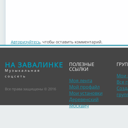
Авторизуйтесь
, чтобы оставить комментарий.
НА ЗАВАЛИНКЕ
ПОЛЕЗНЫЕ
ГРУ
ССЫЛКИ
Музыкальная
Мои 
соцсеть
Моя лента
Все 
Мой профайл
Созд
Все права защищены © 2016
Мои установки
груп
Деревенский
Москвич