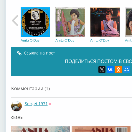
Anita O'Day
Anita O'Day
Anita O'Day
Anit
Ссылка на пост
ПОДЕЛИТЬСЯ ПОСТОМ В СВО
Anita O'Day
Anita O'Day
Anita O'Day
Anit
Комментарии (1)
Sergei 1971
Оффлайн
сканы