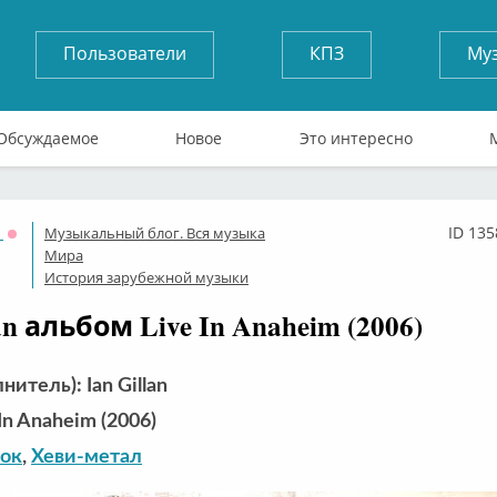
Пользователи
КПЗ
Му
Обсуждаемое
Новое
Это интересно
1
ID 135
Музыкальный блог. Вся музыка
Оффлайн
Мира
История зарубежной музыки
lan альбом Live In Anaheim (2006)
нитель): Ian Gillan
In Anaheim (2006)
рок
,
Хеви-метал