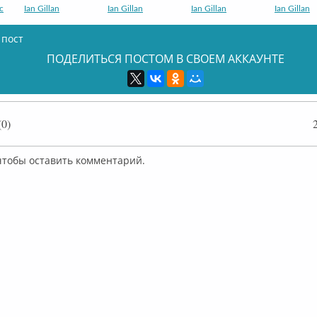
с
Ian Gillan
Ian Gillan
Ian Gillan
Ian Gillan
 пост
ПОДЕЛИТЬСЯ ПОСТОМ В СВОЕМ АККАУНТЕ
Ian Gillan
Ian Gillan
Ian Gillan
Ian Gillan
0)
 чтобы оставить комментарий.
Ian Gillan
Gillan альбом
Gillan & Glover
Episode Si
The Javelins
The Javelins
Ian Gillan
Ian Gillan