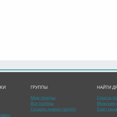
ЛКИ
ГРУППЫ
НАЙТИ Д
Мои группы
Список п
Все группы
Мужские 
Создать новую группу
Dzen кан
сквич