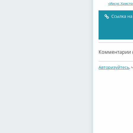
«Иисус Христо
Ссылка на
Ian Gillan
Комментарии (
Авторизуйтесь
,
Ian Gillan
Ian Gillan