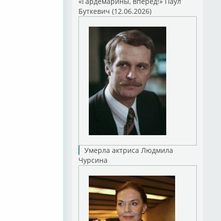
«Гардемарины, вперед!» Паул
Буткевич (12.06.2026)
κιντζής
Умерла актриса Людмила
Чурсина