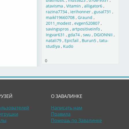
blatmusic
,
mus5823
,
0708-9551
,
atavisma
,
Vitamin
,
alligator6
,
razina7734
,
ierihonner
,
gusal731
,
maikl19660708
,
Graund
,
2011_modest
,
evgen520807
,
savingspros
,
artpositiveinfo
,
Ingvar631
,
gda74
,
swu
,
DGIONNII
,
natali79
,
Epicfail
,
Burun5
,
tatu-
studiya
,
Kudo
0
РУЗЕЙ
О ЗАВАЛИНКЕ
ользователей
Написать нам
игрушки
Правила
алы
Помощь по Завалинке