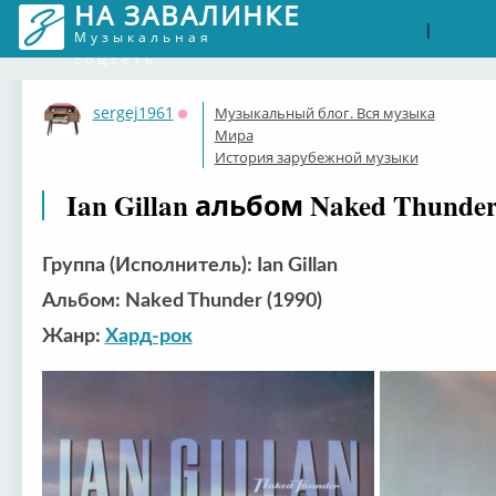
НА ЗАВАЛИНКЕ
Войти
Рег
|
Музыкальная
соцсеть
sergej1961
Музыкальный блог. Вся музыка
Оффлайн
Мира
История зарубежной музыки
Ian Gillan альбом Naked Thunder
Группа (Исполнитель): Ian Gillan
Альбом: Naked Thunder (1990)
Жанр:
Хард-рок