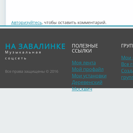
Авторизуйтесь
, чтобы оставить комментарий.
НА ЗАВАЛИНКЕ
ПОЛЕЗНЫЕ
ГРУ
ССЫЛКИ
Музыкальная
Мои 
соцсеть
Моя лента
Все 
Мой профайл
Созд
Все права защищены © 2016
Мои установки
груп
Деревенский
Москвич