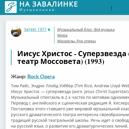
НА ЗАВАЛИНКЕ
Войти
Рег
|
Музыкальная
соцсеть
Sergei 1971
Музыкальный блог. Вся музыка
Онлайн
Мира
Мюзиклы. Рок оперы
Иисус Христос - Суперзвезда 
театр Моссовета) (1993)
Жанр:
Rock Opera
Тим Райс, Эндрю Ллойд Уэббер (Tim Rice, Andrew Lloyd Web
Иисус Христос — суперзвезда (англ. Jesus Christ Superstar)
Музыкальный спектакль в 2-х частях по мотивам одноиме
Перевод с английского и сценическая редакция Я. Кеслера
Постановка этого ставшего уже мировой музыкальной кла
русского драматического театра интересна своеобразным
традиций русской театральной школы. Речь идет о свобо
на русский язык, о развитии его драматургических линий,