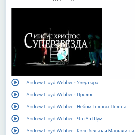
Andrew Lloyd Webber - Увертюра
Andrew Lloyd Webber - Пролог
Andrew Lloyd Webber - Небом Головы Полны
Andrew Lloyd Webber - Что За Шум
Andrew Lloyd Webber - Колыбельная Магдалины