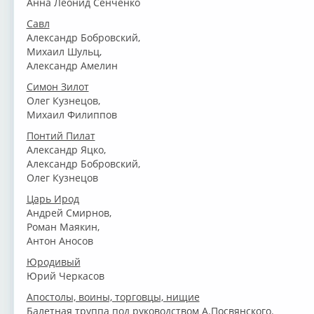
Анна Леонид Сенченко
Савл
Александр Бобровский,
Михаил Шульц,
Александр Амелин
Симон Зилот
Олег Кузнецов,
Михаил Филиппов
Понтий Пилат
Александр Яцко,
Александр Бобровский,
Олег Кузнецов
Царь Ирод
Андрей Смирнов,
Роман Маякин,
Антон Аносов
Юродивый
Юрий Черкасов
Апостолы, воины, торговцы, нищие
Балетная труппа под руководством А.Посвянского.