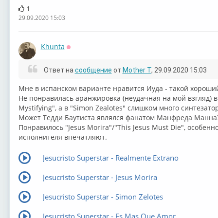
1
29.09.2020 15:03
Khunta
Оффлайн
Ответ на
сообщение
от
Mother T
, 29.09.2020 15:03
Мне в испанском варианте нравится Иуда - такой хороши
Не понравилась аранжировка (неудачная на мой взгляд) в ⁣
Mystifying", а в ⁣"Simon Zealotes" слишком много синтезато
Может ⁣Тедди Баутиста являлся фанатом Манфреда Манна
Понравилось ⁣"Jesus Morira"/⁣"This Jesus Must Die", особе
исполнителя впечатляют.
Jesucristo Superstar - Realmente Extrano
Jesucristo Superstar - Jesus Morira
Jesucristo Superstar - Simon Zelotes
Jesucristo Superstar - Es Mas Que Amor