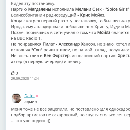
Видел эту постановку.
Партию
Магдалены
исполнила
Мелани С
(ex ⁣-
"Spice Girls"
Великобритании радиоведущий -
⁣Крис Мойлз
.
Когда смотрел первый раз эту постановку, то был весьма 
Ирода, ему аплодировали побольше чем Христу, Иуде и М
Позже, порывшись в сети узнал о том, что
Мойлз
является
на ⁣BBC Radio 1.
Не понравился
Пилат
-
Александр Хансон
, не знаю, хотел
исполняя
"Сон"
речитативом, но на мой взгляд, получилос
Не впечатлил и
Бен Форстер
, исполнивший партию
Христ
актёр (в первую очередь) и певец.
0
29.09.2020 11:24
Datot
Оффлайн
админ
Меня тоже не все зацепили, но поставлено (для однокадро
подбор артистов не оскаровский, но спустя столько лет ве
... это уже подвиг :))