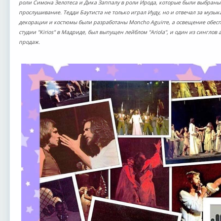
роли Симона Зелотеса и Дика Заппалу в роли Ирода, которые были выбраны
прослушивание. Тедди Баутиста не только играл Иуду, но и отвечал за музы
декорации и костюмы были разработаны Moncho Aguirre, а освещение обесп
студии "Kirios" в Мадриде, был выпущен лейблом "Ariola", и один из синглов 
продаж.