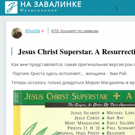
НА ЗАВАЛИНКЕ
Войти
Рег
|
Музыкальная
соцсеть
Khunta
КПЗ. Концерт по заявкам
Оффлайн
Jesus Christ Superstar. A Resurrect
Как мне представляется, самая оригинальная версия рок
Партию Христа здесь исполняет... женщина - Эми Рэй.
Теперь осталось только дождаться Марии Магдалены в м