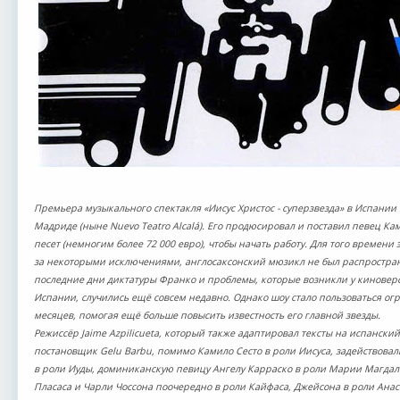
Премьера музыкального спектакля «Иисус Христос - суперзвезда» в Испании сос
Мадриде (ныне Nuevo Teatro Alcalá). Его продюсировал и поставил певец К
песет (немногим более 72 000 евро), чтобы начать работу. Для того времени 
за некоторыми исключениями, англосаксонский мюзикл не был распространё
последние дни диктатуры Франко и проблемы, которые возникли у киноверс
Испании, случились ещё совсем недавно. Однако шоу стало пользоваться ог
месяцев, помогая ещё больше повысить известность его главной звезды.
Режиссёр Jaime Azpilicueta, который также адаптировал тексты на испанский
постановщик Gelu Barbu, помимо Камило Сесто в роли Иисуса, задействовали
в роли Иуды, доминиканскую певицу Ангелу Карраско в роли Марии Магдал
Пласаса и Чарли Чоссона поочередно в роли Кайфаса, Джейсона в роли Анас