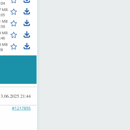
:04
7 MB
:05
1 MB
:59
3 MB
:46
8 MB
28
13.06.2025 21:44
#1217895