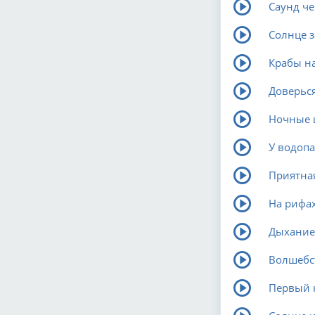
Саунд че
Солнце з
Крабы н
Доверьс
Ночные 
У водоп
Приятная
На рифа
Дыхание
Волшебст
Первый 