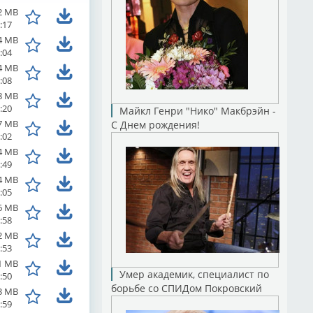
2 MB
:17
4 MB
:04
4 MB
:08
8 MB
:20
Майкл Генри "Нико" Макбрэйн -
7 MB
С Днем рождения!
:02
4 MB
:49
4 MB
:05
6 MB
:58
2 MB
:53
1 MB
Умер академик, специалист по
:50
борьбе со СПИДом Покровский
3 MB
:59