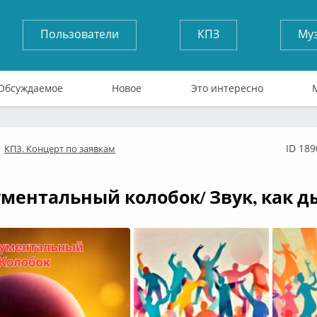
Пользователи
КПЗ
Му
Обсуждаемое
Новое
Это интересно
ID 189
КПЗ. Концерт по заявкам
флайн
ментальный колобок/ Звук, как ды