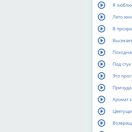
Я люблю
Лето юн
В прозр
Высекает
Походна
Под стук
Это прос
Причуда
Аромат к
Цветущи
Возвращ