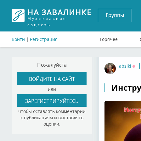
НА ЗАВАЛИНКЕ
Группы
Музыкальная
соцсеть
Войти
|
Регистрация
Горячее
Пожалуйста
absiki
Оф
ВОЙДИТЕ НА САЙТ
Инстру
или
ЗАРЕГИСТРИРУЙТЕСЬ
чтобы оставлять комментарии
к публикациям и выставлять
оценки.