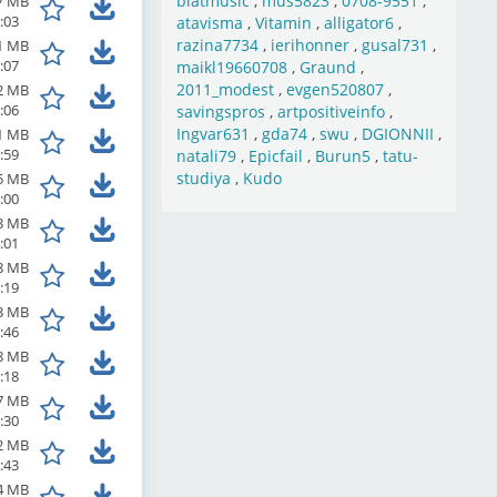
blatmusic
,
mus5823
,
0708-9551
,
7 MB
:03
atavisma
,
Vitamin
,
alligator6
,
razina7734
,
ierihonner
,
gusal731
,
1 MB
:07
maikl19660708
,
Graund
,
2011_modest
,
evgen520807
,
2 MB
:06
savingspros
,
artpositiveinfo
,
Ingvar631
,
gda74
,
swu
,
DGIONNII
,
1 MB
:59
natali79
,
Epicfail
,
Burun5
,
tatu-
studiya
,
Kudo
5 MB
:00
3 MB
:01
8 MB
:19
3 MB
:46
8 MB
:18
7 MB
:30
2 MB
:43
4 MB