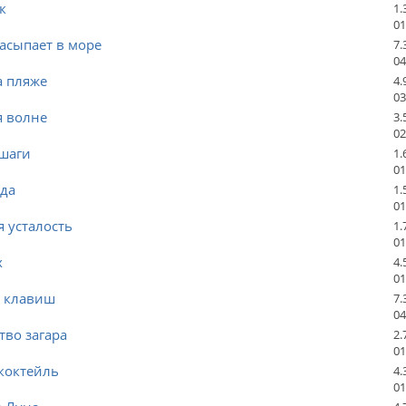
к
1.
01
асыпает в море
7.
04
а пляже
4.
03
я волне
3.
02
шаги
1.
01
ада
1.
01
 усталость
1.
01
х
4.
01
 клавиш
7.
04
во загара
2.
01
коктейль
4.
01