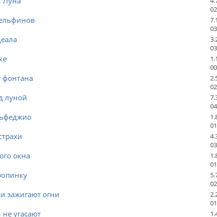
и Луна
4.
02
дельфинов
7.
03
деала
3.
03
ке
1.
00
у фонтана
2.
02
д луной
7.
04
льфеджио
1.
01
страхи
4.
03
ого окна
1.
01
ропинку
5.
02
и зажигают огни
2.
01
 не угасают
1.