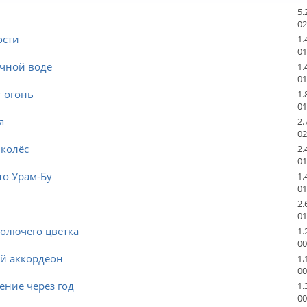
5.
02
ости
1.
01
ачной воде
1.
01
 огонь
1.
01
я
2.
02
 колёс
2.
01
то Урам-Бу
1.
01
2.
01
олючего цветка
1.
00
й аккордеон
1.
00
ение через год
1.
00