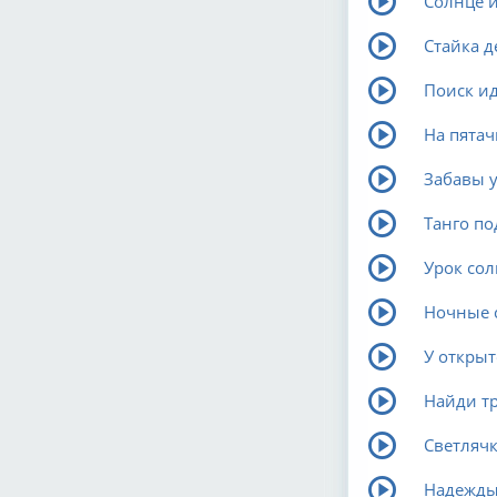
Солнце 
Стайка 
Поиск и
На пятач
Забавы 
Танго по
Урок со
Ночные 
У открыт
Найди т
Светлячк
Надежды