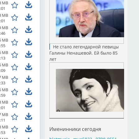
3 MB
:01
3 MB
:01
9 MB
:46
5 MB
:55
Не стало легендарной певицы
6 MB
Галины Ненашевой. Ей было 85
:13
лет
5 MB
:09
7 MB
:33
5 MB
:59
3 MB
:01
7 MB
:11
3 MB
Именинники сегодня
:53