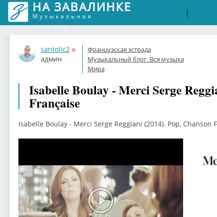
НА ЗАВАЛИНКЕ
Войти
Рег
|
Музыкальная
соцсеть
santolic2
Французская эстрада
Оффлайн
админ
Музыкальный блог. Вся музыка
Мира
Isabelle Boulay - Merci Serge Reggi
Française
Isabelle Boulay - Merci Serge Reggiani (2014). Pop, Chanson 