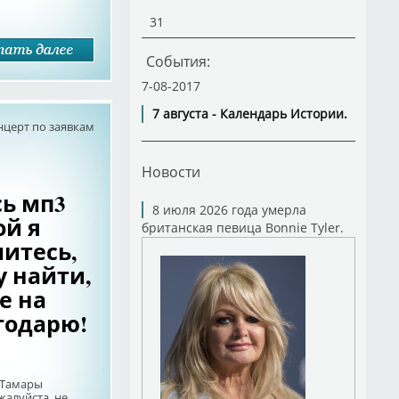
31
События:
7-08-2017
7 августа - Календарь Истории.
нцерт по заявкам
Новости
сь мп3
8 июля 2026 года умерла
й я
британская певица Bonnie Tyler.
итесь,
у найти,
е на
годарю!
3 Тамары
жалуйста, не