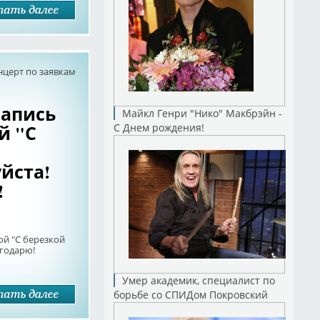
нцерт по заявкам
запись
Майкл Генри "Нико" Макбрэйн -
й "С
С Днем рождения!
йста!
!
ой "С березкой
агодарю!
Умер академик, специалист по
борьбе со СПИДом Покровский