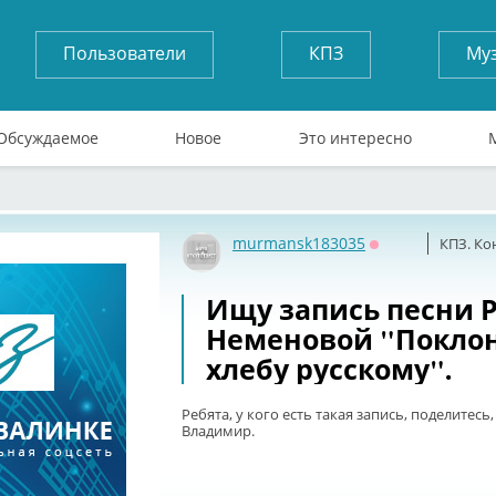
Пользователи
КПЗ
Му
Обсуждаемое
Новое
Это интересно
murmansk183035
КПЗ. Ко
Оффлайн
Ищу запись песни 
Неменовой "Покло
хлебу русскому".
Ребята, у кого есть такая запись, поделитесь
Владимир.