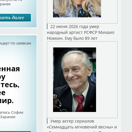
аранее
22 июня 2026 года умер
народный артист РСФСР Михаил
Ножкин. Ему было 89 лет
нцерт по заявкам
енная
ру
тесь,
ее
мир.
запись Софии
 Заранее
Умер актер сериалов
«Семнадцать мгновений весны» и