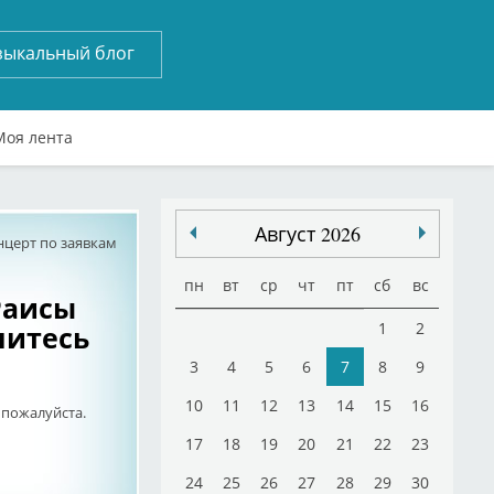
зыкальный блог
Моя лента
Август 2026
нцерт по заявкам
пн
вт
ср
чт
пт
сб
вс
Раисы
нитесь
1
2
3
4
5
6
7
8
9
10
11
12
13
14
15
16
, пожалуйста.
17
18
19
20
21
22
23
24
25
26
27
28
29
30