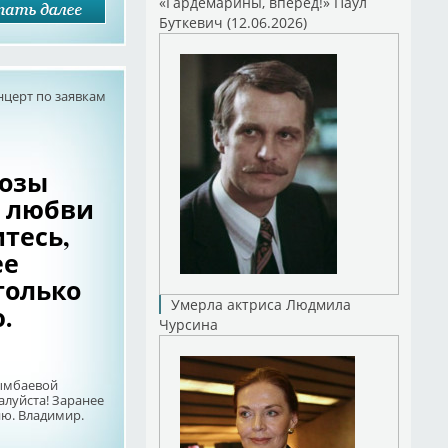
«Гардемарины, вперед!» Паул
Буткевич (12.06.2026)
нцерт по заявкам
Розы
 любви
тесь,
ее
только
Умерла актриса Людмила
.
Чурсина
Рымбаевой
алуйста! Заранее
ю. Владимир.