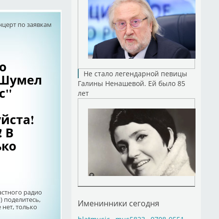
нцерт по заявкам
о
Не стало легендарной певицы
"Шумел
Галины Ненашевой. Ей было 85
с"
лет
йста!
 В
ько
астного радио
) поделитесь,
Именинники сегодня
 нет, только