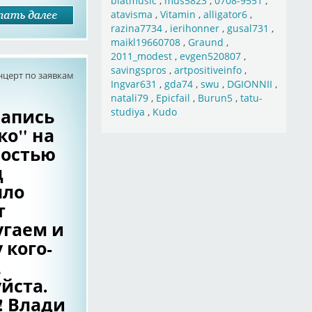
blatmusic
,
mus5823
,
0708-9551
,
atavisma
,
Vitamin
,
alligator6
,
razina7734
,
ierihonner
,
gusal731
,
maikl19660708
,
Graund
,
2011_modest
,
evgen520807
,
savingspros
,
artpositiveinfo
,
нцерт по заявкам
Ingvar631
,
gda74
,
swu
,
DGIONNII
,
natali79
,
Epicfail
,
Burun5
,
tatu-
запись
studiya
,
Kudo
ко" на
ностью
д
шло
т
гаем и
 кого-
,
йста.
! Влади