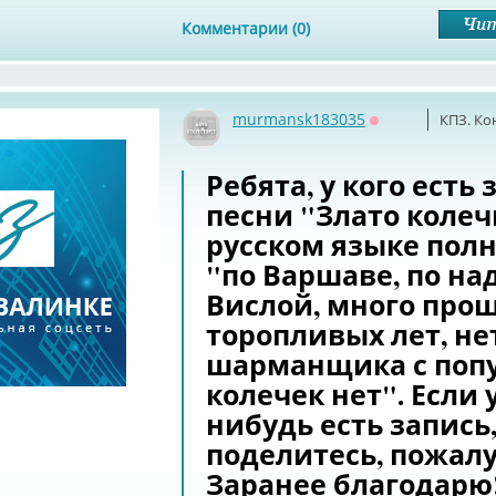
Комментарии (0)
murmansk183035
КПЗ. Ко
Оффлайн
Ребята, у кого есть 
песни "Злато колеч
русском языке пол
"по Варшаве, по на
Вислой, много про
торопливых лет, не
шарманщика с попу
колечек нет". Если у
нибудь есть запись
поделитесь, пожалу
Заранее благодарю