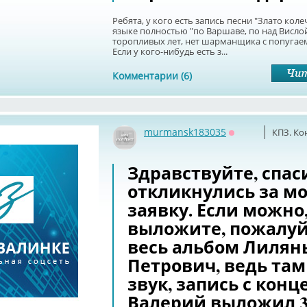
Ребята, у кого есть запись песни "Злато кол
языке полностью "по Варшаве, по над Висл
торопливых лет, нет шарманщика с попугаем
Если у кого-нибудь есть з...
Комментарии (6)
murmansk183035
КПЗ. Ко
Оффлайн
Здравствуйте, спас
откликнулись за м
заявку. Если можно
выложите, пожалуй
весь альбом Лилян
Петрович, ведь та
звук, запись с конц
Валерий выложил 3