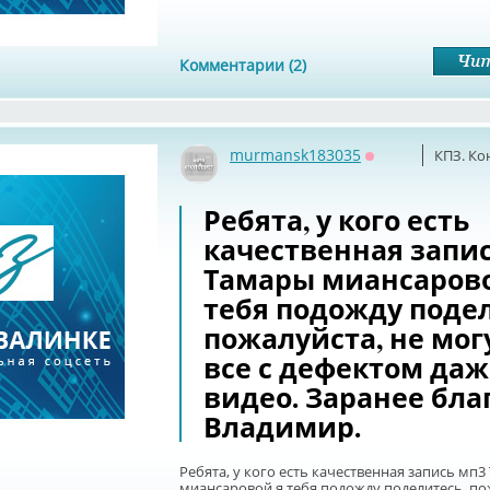
Комментарии (2)
murmansk183035
КПЗ. Ко
Оффлайн
Ребята, у кого есть
качественная запи
Тамары миансарово
тебя подожду подел
пожалуйста, не мог
все с дефектом даж
видео. Заранее бла
Владимир.
Ребята, у кого есть качественная запись мп
миансаровой я тебя подожду поделитесь, по