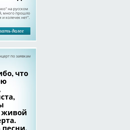
ечко" на русском
ой, много прошло
 и колечек нет".
нцерт по заявкам
ибо, что
ою
,
ста,
ы
м живой
ерта.
 песни.