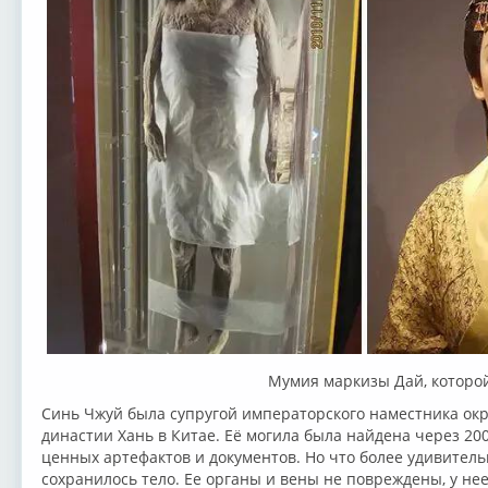
Мумия маркизы Дай, которой
Синь Чжуй была супругой императорского наместника окр
династии Хань в Китае. Её могила была найдена через 200
ценных артефактов и документов. Но что более удивительн
сохранилось тело. Ее органы и вены не повреждены, у не