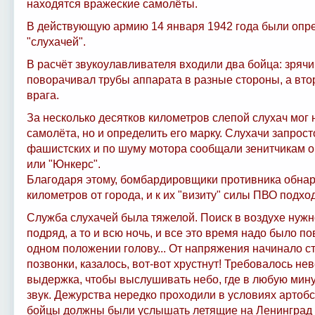
находятся вражеские самолёты.
В действующую армию 14 января 1942 года были опр
"слухачей".
В расчёт звукоулавливателя входили два бойца: зряч
поворачивал трубы аппарата в разные стороны, а вт
врага.
За несколько десятков километров слепой слухач мог 
самолёта, но и определить его марку. Слухачи запрос
фашистских и по шуму мотора сообщали зенитчикам о 
или "Юнкерс".
Благодаря этому, бомбардировщики противника обнар
километров от города, и к их "визиту" силы ПВО подхо
Служба слухачей была тяжелой. Поиск в воздухе нужно
подряд, а то и всю ночь, и все это время надо было п
одном положении голову... От напряжения начинало с
позвонки, казалось, вот-вот хрустнут! Требовалось не
выдержка, чтобы выслушивать небо, где в любую мину
звук. Дежурства нередко проходили в условиях артобст
бойцы должны были услышать летящие на Ленинград