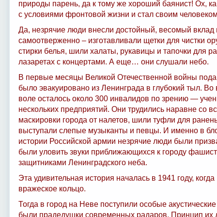
природы парень, да к тому же хороший баянист! Ох, ка
с условиями фронтовой жизни и стал своим человеко
Да, незрячие люди внесли достойный, весомый вклад 
самоотверженно – изготавливали щетки для чистки ор
стирки белья, шили халаты, рукавицы и тапочки для р
лазаретах с концертами. А еще… они слушали небо.
В первые месяцы Великой Отечественной войны под
было эвакуировано из Ленинграда в глубокий тыл. Во
воле осталось около 300 инвалидов по зрению — учен
нескольких предприятий. Они трудились наравне со 
маскировки города от налетов, шили туфли для ранены
выступали слепые музыканты и певцы. И именно в бл
истории Российской армии незрячие люди были призв
были уловить звуки приближающихся к городу фашист
защитниками Ленинградского неба.
Эта удивительная история началась в 1941 году, когд
вражеское кольцо.
Тогда в город на Неве поступили особые акустически
были прадедушки современных радаров. Принцип их 