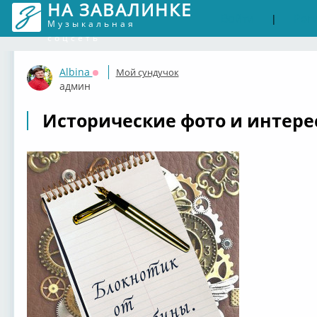
НА ЗАВАЛИНКЕ
Войти
Рег
|
Музыкальная
соцсеть
Albina
Мой сундучок
Оффлайн
админ
Исторические фото и интерес