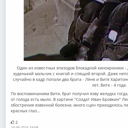
Один из известных эпизодов блокадной кинохроники - 
худенький мальчик с книгой и спящий второй. Даже непон
случайно в кадр попали два брата - Лёня и Витя Харитон
лет, Вите - 4 года.
По воспоминаниям Вити, брат получил язву желудка тогда,
от голода есть мыло. В картине "Солдат Иван Бровкин" Ле
обострения язвенной болезни, много сцен приходилось пе
красных глаз...
2
24.09.2024 19:08