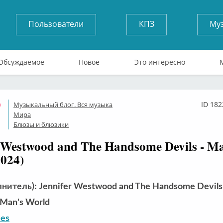
Пользователи
КПЗ
Му
Обсуждаемое
Новое
Это интересно
ID 182
Музыкальный блог. Вся музыка
Оффлайн
Мира
Блюзы и блюзики
r Westwood and The Handsome Devils - M
2024)
лнитель): Jennifer Westwood and The Handsome Devils
Man's World
ues