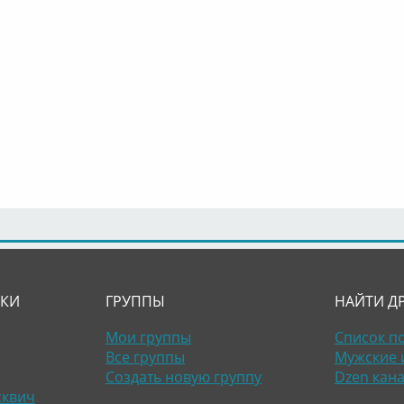
ЛКИ
ГРУППЫ
НАЙТИ Д
Мои группы
Список п
Все группы
Мужские 
Создать новую группу
Dzen кан
сквич