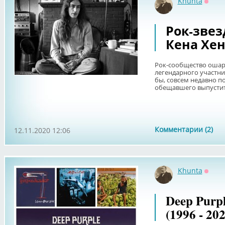
Khunta
Оффл
Рок-зве
Кена Хе
Рок-сообщество ошар
легендарного участник
бы, совсем недавно п
обещавшего выпустить
Комментарии (2)
12.11.2020 12:06
Khunta
Оффл
Deep Purpl
(1996 - 202