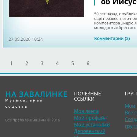
об Иисус
50 лет назад, с публи
ещё неизвестного но
композитора Эндрю Лл
молодого либреттиста 
Комментарии (3)
27.09.2020 10:24
1
2
3
4
5
6
НА ЗАВАЛИНКЕ
ПОЛЕЗНЫЕ
ГРУ
ССЫЛКИ
Музыкальная
Мои 
соцсеть
Моя лента
Все 
Мой профайл
Созд
Все права защищены © 2016
Мои установки
груп
Деревенский