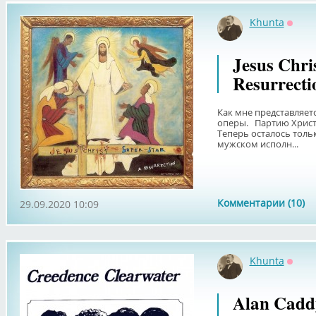
Khunta
Оффл
Jesus Chri
Resurrecti
Как мне представляетс
оперы. Партию Христа
Теперь осталось толь
мужском исполн...
Комментарии (10)
29.09.2020 10:09
Khunta
Оффл
Alan Cadd