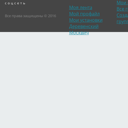
Мои 
соцсеть
Моя лента
Все 
Мой профайл
Созд
Все права защищены © 2016
Мои установки
груп
Деревенский
Москвич