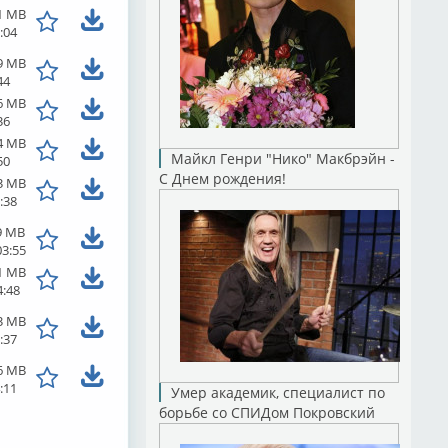
1 MB
:04
9 MB
44
6 MB
36
4 MB
Майкл Генри "Нико" Макбрэйн -
50
С Днем рождения!
3 MB
:38
9 MB
03:55
1 MB
4:48
3 MB
:37
6 MB
:11
Умер академик, специалист по
борьбе со СПИДом Покровский