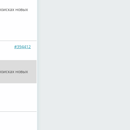
поисках новых
#394412
поисках новых