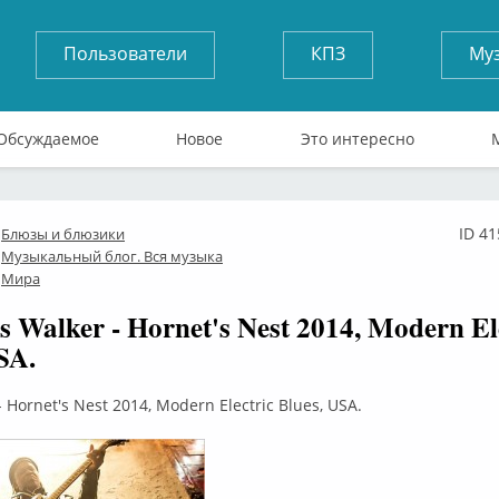
Пользователи
КПЗ
Му
Обсуждаемое
Новое
Это интересно
ID 4
Блюзы и блюзики
лайн
Музыкальный блог. Вся музыка
Мира
s Walker - Hornet's Nest 2014, Modern El
SA.
- Hornet's Nest 2014, Modern Electric Blues, USA.