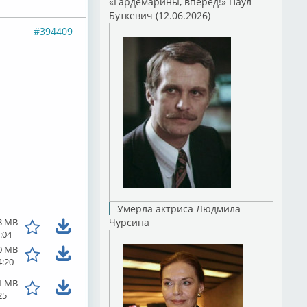
«Гардемарины, вперед!» Паул
Буткевич (12.06.2026)
#394409
Умерла актриса Людмила
3 MB
Чурсина
:04
0 MB
4:20
1 MB
25