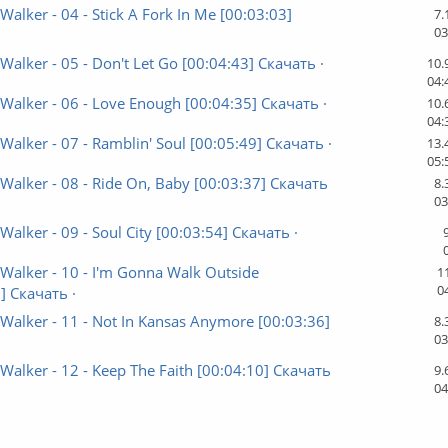
 Walker - 04 - Stick A Fork In Me [00:03:03]
7.
03
 Walker - 05 - Don't Let Go [00:04:43] Скачать ·
10.
04:
 Walker - 06 - Love Enough [00:04:35] Скачать ·
10.
04:
 Walker - 07 - Ramblin' Soul [00:05:49] Скачать ·
13.
05:
 Walker - 08 - Ride On, Baby [00:03:37] Скачать
8.
03
 Walker - 09 - Soul City [00:03:54] Скачать ·
 Walker - 10 - I'm Gonna Walk Outside
1
0
] Скачать ·
 Walker - 11 - Not In Kansas Anymore [00:03:36]
8.
03
 Walker - 12 - Keep The Faith [00:04:10] Скачать
9.
04