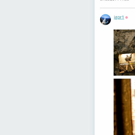
igor1
Офф