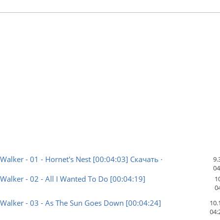
лайн
 Walker - 01 - Hornet's Nest [00:04:03] Скачать ·
9.
04
 Walker - 02 - All I Wanted To Do [00:04:19]
1
0
 Walker - 03 - As The Sun Goes Down [00:04:24]
10.
04: