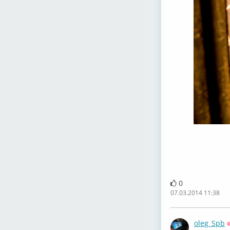
0
07.03.2014 11:38
oleg_Spb