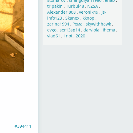
stomarov
,
shahgulyan1986
,
ehab
,
tripakin
,
Turbul48
,
NZSA
,
Alexander 808
,
veronik49
,
js-
info123
,
Skanex
,
kknop
,
zarina1994
,
Рома
,
skywithhawk
,
evgo
,
ser13sp14
,
darviola
,
Ihema
,
vlad61
,
I not
,
2020
#394411