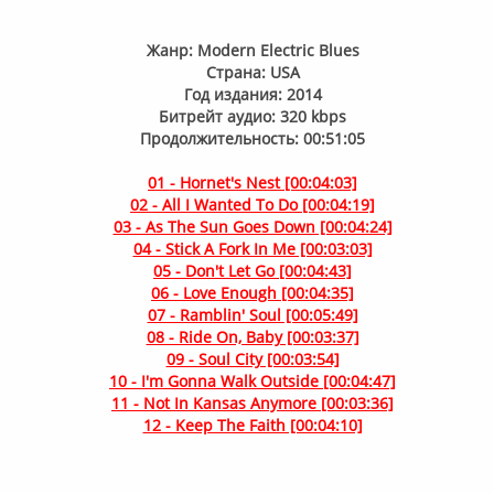
лайн
Жанр: Modern Electric Blues
Страна: USA
Год издания: 2014
Битрейт аудио: 320 kbps
Продолжительность: 00:51:05
01 - Hornet's Nest [00:04:03]
02 - All I Wanted To Do [00:04:19]
03 - As The Sun Goes Down [00:04:24]
04 - Stick A Fork In Me [00:03:03]
05 - Don't Let Go [00:04:43]
06 - Love Enough [00:04:35]
07 - Ramblin' Soul [00:05:49]
08 - Ride On, Baby [00:03:37]
09 - Soul City [00:03:54]
10 - I'm Gonna Walk Outside [00:04:47]
11 - Not In Kansas Anymore [00:03:36]
12 - Keep The Faith [00:04:10]