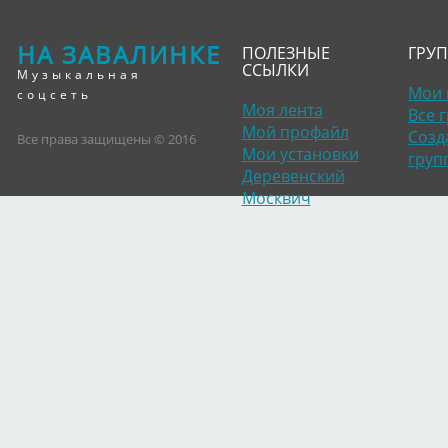
НА ЗАВАЛИНКЕ
ПОЛЕЗНЫЕ
ГРУ
ССЫЛКИ
Музыкальная
Мои 
соцсеть
Моя лента
Все 
Мой профайл
Созд
Все права защищены © 2016
Мои установки
груп
Деревенский
Москвич