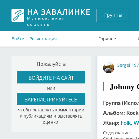
НА ЗАВАЛИНКЕ
Группы
Музыкальная
соцсеть
Войти
|
Регистрация
Горячее
Пожалуйста
Sergei 19
ВОЙДИТЕ НА САЙТ
Johnny C
или
ЗАРЕГИСТРИРУЙТЕСЬ
Группа (Испо
чтобы оставлять комментарии
Альбом: Rocka
к публикациям и выставлять
оценки.
Жанр:
Folk, W
Содержание:
Cold Lonesome M