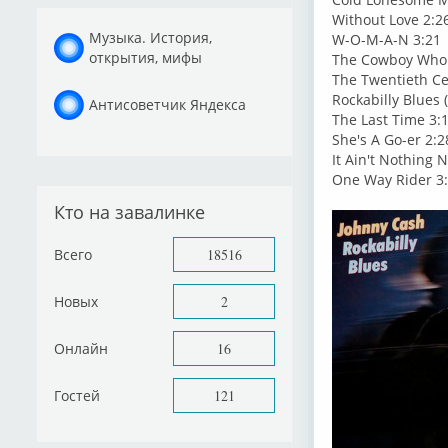
Without Love 2:2
Музыка. История,
W-O-M-A-N 3:21
открытия, мифы
The Cowboy Who S
The Twentieth Ce
Rockabilly Blues 
Антисоветчик Яндекса
The Last Time 3:
She's A Go-er 2:2
It Ain't Nothing
One Way Rider 3
Кто на завалинке
Всего
18516
Новых
2
Онлайн
16
Гостей
121