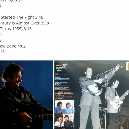
6
tarted The Fight 3:46
ntury Is Almost Over 3:38
(Texas 1955) 3:18
12
8
 New Babe 4:02
:16