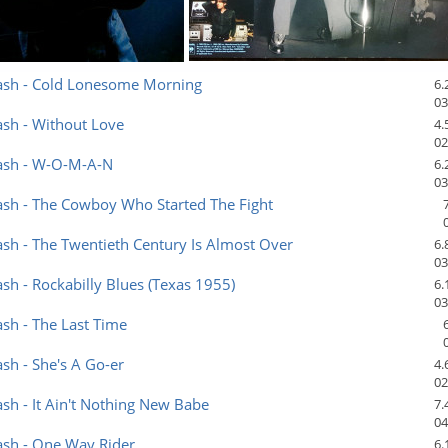
ash - Cold Lonesome Morning
6.
03
sh - Without Love
4.
02
ash - W-O-M-A-N
6.
03
ash - The Cowboy Who Started The Fight
sh - The Twentieth Century Is Almost Over
6.
03
sh - Rockabilly Blues (Texas 1955)
6.
03
sh - The Last Time
sh - She's A Go-er
4.
02
sh - It Ain't Nothing New Babe
7.
04
ash - One Way Rider
6.