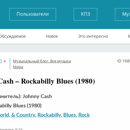
Пользователи
КПЗ
Му
Обсуждаемое
Новое
Это интересно
71
ID 168
Музыкальный блог. Вся музыка
Оффлайн
Мира
ash – Rockabilly Blues (1980)
лнитель): Johnny Cash
billy Blues (1980)
orld, & Country
,
Rockabilly
,
Blues
,
Rock
orning 3:21