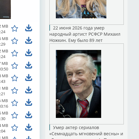
2 MB
22 июня 2026 года умер
:24
народный артист РСФСР Михаил
5 MB
Ножкин. Ему было 89 лет
:29
2 MB
:24
7 MB
03:50
8 MB
:43
1 MB
:21
6 MB
03:16
6 MB
:30
4 MB
Умер актер сериалов
:04
«Семнадцать мгновений весны» и
1 MB