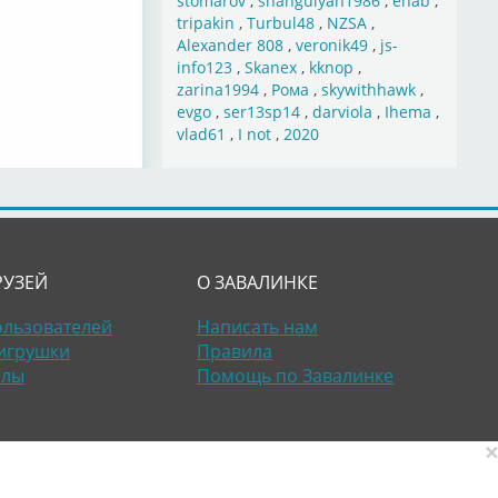
stomarov
,
shahgulyan1986
,
ehab
,
tripakin
,
Turbul48
,
NZSA
,
Alexander 808
,
veronik49
,
js-
info123
,
Skanex
,
kknop
,
zarina1994
,
Рома
,
skywithhawk
,
evgo
,
ser13sp14
,
darviola
,
Ihema
,
vlad61
,
I not
,
2020
РУЗЕЙ
О ЗАВАЛИНКЕ
ользователей
Написать нам
игрушки
Правила
алы
Помощь по Завалинке
×