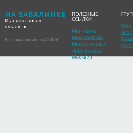
НА ЗАВАЛИНКЕ
ПОЛЕЗНЫЕ
ГРУ
ССЫЛКИ
Музыкальная
Мои 
соцсеть
Моя лента
Все 
Мой профайл
Созд
Все права защищены © 2016
Мои установки
груп
Деревенский
Москвич