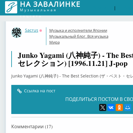
НА ЗАВАЛИНКЕ
Войти
Рег
|
Музыкальная
соцсеть
Sacrus
Музыка и исполнители Японии
Оффлайн
Музыкальный блог. Вся музыка
Мира
Junko Yagami (八神純子) - The Be
セレクション) [1996.11.21] J-pop
Junko Yagami (八神純子) - The Best Selection (ザ・ベスト・セレ
Ссылка на пост
ПОДЕЛИТЬСЯ ПОСТОМ В СВО
Комментарии (17)