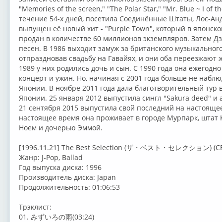
"Memories of the screen," "The Polar Star," "Mr. Blue ~ I of th
течение 54-х дней, посетила Соединённые Штаты, Лос-Ан
выпущен её новый хит - "Purple Town", который в японско
продан в количестве 60 миллионов экземпляров. Затем Д
песен. В 1986 выходит замуж за британского музыкальног
отпраздновав свадьбу на Гавайях, и они оба переезжают 
1989 у них родились дочь и сын. С 1990 года она ежегодн
концерт и ужин. Но, начиная с 2001 года больше не наблю
Японии. В ноябре 2011 года дала благотворительный тур
Японии. 25 января 2012 выпустила сингл "Sakura deed" и а
21 сентября 2015 выпустила свой последний на настоящее 
настоящее время она проживает в городе Мурпарк, штат 
Ноем и дочерью Эммой.
[1996.11.21] The Best Selection (ザ・ベスト・セレクション) (CB
Жанр: J-Pop, Ballad
Год выпуска диска: 1996
Производитель диска: Japan
Продолжительность: 01:06:53
Трэклист:
01. みずいろの雨(03:24)