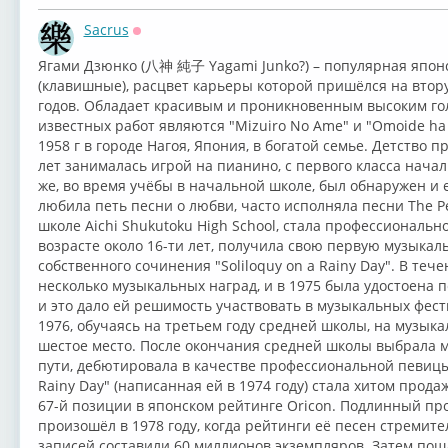
Sacrus
Оффлайн
Ягами Дзюнко (八神 純子 Yagami Junko?) – популярная японс
(клавишные), расцвет карьеры которой пришёлся на втор
годов. Обладает красивым и проникновенным высоким го
известных работ являются "Mizuiro No Ame" и "Omoide ha 
1958 г в городе Нагоя, Япония, в богатой семье. Детство п
лет занималась игрой на пианино, с первого класса нача
же, во время учёбы в начальной школе, был обнаружен и 
любила петь песни о любви, часто исполняла песни The P
школе Aichi Shukutoku High School, стала профессионально
возрасте около 16-ти лет, получила свою первую музыкал
собственного сочинения "Soliloquy on a Rainy Day". В теч
несколько музыкальных наград, и в 1975 была удостоена 
и это дало ей решимость участвовать в музыкальных фести
1976, обучаясь на третьем году средней школы, на музык
шестое место. После окончания средней школы выбрала м
пути, дебютировала в качестве профессиональной певицы,
Rainy Day" (написанная ей в 1974 году) стала хитом продаж
67-й позиции в японском рейтинге Oricon. Подлинный пр
произошёл в 1978 году, когда рейтинги её песен стремит
записей составили 60 миллионов экземпляров. Затем пош