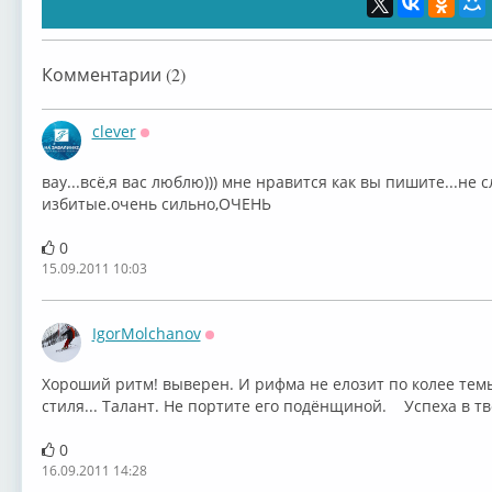
Комментарии (2)
clever
Оффлайн
вау...всё,я вас люблю))) мне нравится как вы пишите...н
избитые.очень сильно,ОЧЕНЬ
0
15.09.2011 10:03
IgorMolchanov
Оффлайн
Хороший ритм! выверен. И рифма не елозит по колее тем
стиля... Талант. Не портите его подёнщиной. Успеха в тв
0
16.09.2011 14:28