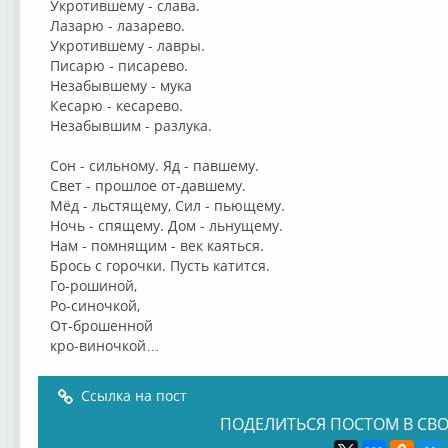
Укротившему - слава.
Лазарю - лазарево.
Укротившему - лавры.
Писарю - писарево.
Незабывшему - мука
Кесарю - кесарево.
Незабывшим - разлука.
Сон - сильному. Яд - павшему.
Свет - прошлое от-давшему.
Мёд - льстящему, Сил - пьющему.
Ночь - спящему. Дом - льнущему.
Нам - помнящим - век каяться.
Брось с горочки. Пусть катится.
Го-рошиной,
Ро-синочкой,
От-брошенной
кро-виночкой…
Ссылка на пост
ПОДЕЛИТЬСЯ ПОСТОМ В СВО