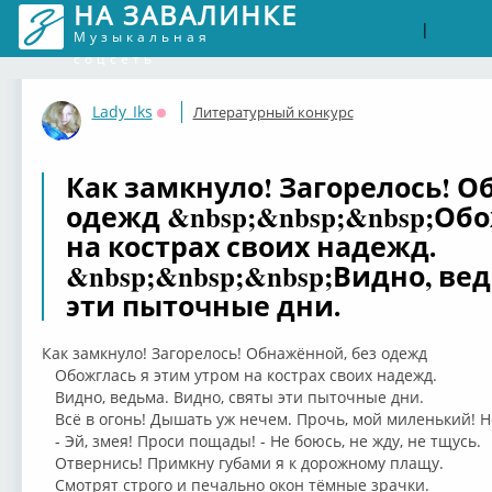
НА ЗАВАЛИНКЕ
Войти
Рег
|
Музыкальная
соцсеть
Lady_Iks
Литературный конкурс
Оффлайн
Как замкнуло! Загорелось! О
одежд &nbsp;&nbsp;&nbsp;Обо
на кострах своих надежд.
&nbsp;&nbsp;&nbsp;Видно, ве
эти пыточные дни.
Как замкнуло! Загорелось! Обнажённой, без одежд
Обожглась я этим утром на кострах своих надежд.
Видно, ведьма. Видно, святы эти пыточные дни.
Всё в огонь! Дышать уж нечем. Прочь, мой миленький! Н
- Эй, змея! Проси пощады! - Не боюсь, не жду, не тщусь.
Отвернись! Примкну губами я к дорожному плащу.
Смотрят строго и печально окон тёмные зрачки.