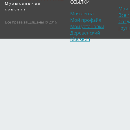
ССЫЛКИ
Музыкальная
Мои 
соцсеть
Моя лента
Все 
Мой профайл
Созд
Все права защищены © 2016
Мои установки
груп
Деревенский
Москвич