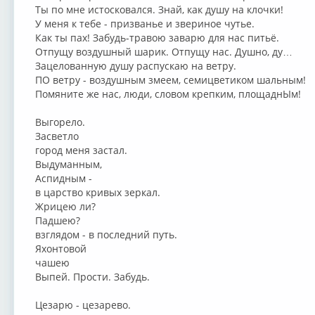
Ты по мне истосковался. Знай, как душу на клочки!
У меня к тебе - призванье и звериное чутье.
Как ты пах! Забудь-травою заварю для нас питьё.
Отпущу воздушный шарик. Отпущу нас. Душно, ду…
Зацелованную душу распускаю на ветру.
ПО ветру - воздушным змеем, семицветиком шальным!
Помяните же нас, люди, словом крепким, площаднЫм!
Выгорело.
Засветло
город меня застал.
Выдуманным,
Аспидным -
в царство кривых зеркал.
Жрицею ли?
Падшею?
взглядом - в последний путь.
Яхонтовой
чашею
Выпей. Прости. Забудь.
Цезарю - цезарево.