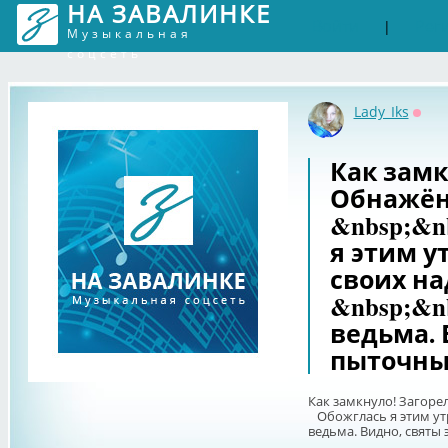
НА ЗАВАЛИНКЕ
Войти
Рег
|
Музыкальная
соцсеть
Lady_Iks
Офф
Как замк
Обнажён
&nbsp;&n
я этим у
своих на
&nbsp;&n
ведьма. 
пыточны
Как замкнуло! Загоре
Обожглась я этим утр
ведьма. Видно, святы 