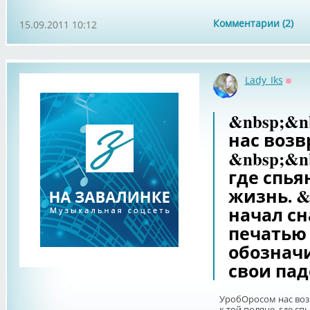
Комментарии (2)
15.09.2011 10:12
Lady_Iks
Офф
&nbsp;&n
нас возв
&nbsp;&nb
где спья
жизнь. &
начал сн
печатью 
обознач
свои пад
УробОросом нас возв
к той поляне, где сп