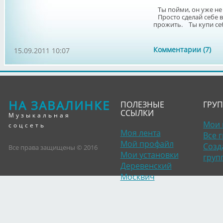
Ты пойми, он уже не в
Просто сделай себе в
прожить. Ты купи себе
Комментарии (7)
15.09.2011 10:07
НА ЗАВАЛИНКЕ
ПОЛЕЗНЫЕ
ГРУ
ССЫЛКИ
Музыкальная
Мои 
соцсеть
Моя лента
Все 
Мой профайл
Созд
Все права защищены © 2016
Мои установки
груп
Деревенский
Москвич