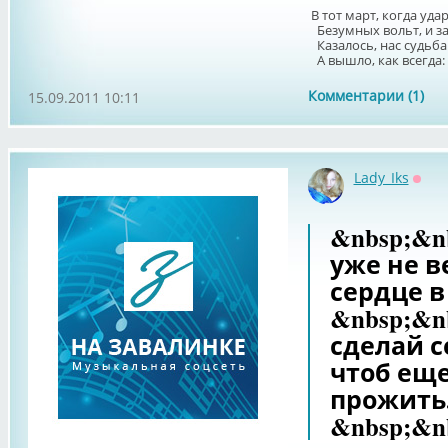
В тот март, когда уда
Безумных вольт, и з
Казалось, нас судьба 
А вышло, как всегда: &
Комментарии (1)
15.09.2011 10:11
Lady_Iks
Офф
&nbsp;&n
уже не в
сердце в
&nbsp;&n
сделай с
чтоб еще
прожить
&nbsp;&n