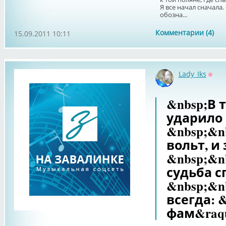
Я все начал сначала.
обозна...
Комментарии (4)
15.09.2011 10:11
Lady_Iks
Офф
&nbsp;В 
ударило 
&nbsp;&n
вольт, и
&nbsp;&n
судьба с
&nbsp;&n
всегда: 
фам&raqu