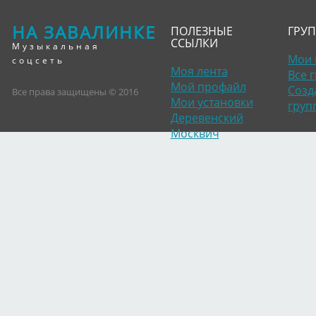
НА ЗАВАЛИНКЕ
ПОЛЕЗНЫЕ
ГРУ
ССЫЛКИ
Музыкальная
Мои 
соцсеть
Моя лента
Все 
Мой профайл
Созд
Все права защищены © 2016
Мои установки
груп
Деревенский
Москвич