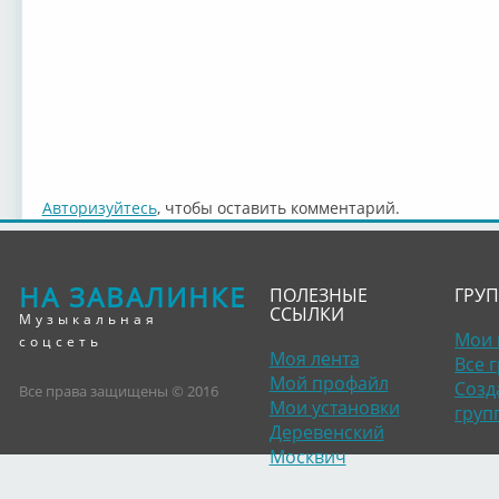
Авторизуйтесь
, чтобы оставить комментарий.
НА ЗАВАЛИНКЕ
ПОЛЕЗНЫЕ
ГРУ
ССЫЛКИ
Музыкальная
Мои 
соцсеть
Моя лента
Все 
Мой профайл
Созд
Все права защищены © 2016
Мои установки
груп
Деревенский
Москвич