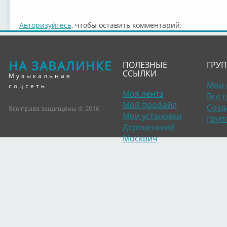
Авторизуйтесь
, чтобы оставить комментарий.
НА ЗАВАЛИНКЕ
ПОЛЕЗНЫЕ
ГРУ
ССЫЛКИ
Музыкальная
Мои 
соцсеть
Моя лента
Все 
Мой профайл
Созд
Все права защищены © 2016
Мои установки
груп
Деревенский
Москвич