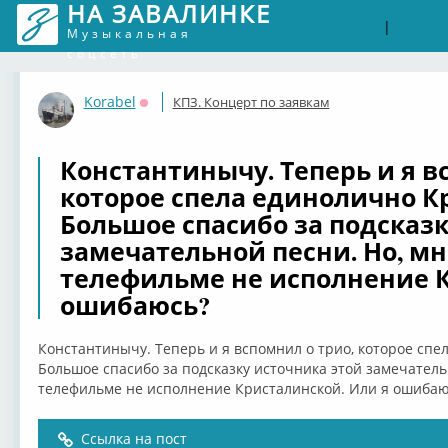
НА ЗАВАЛИНКЕ
Войти
Рег
|
Музыкальная
соцсеть
Korabel
КПЗ. Концерт по заявкам
Оффлайн
Константинычу. Теперь и я в
которое спела единолично К
Большое спасибо за подсказк
замечательной песни. Но, мне
телефильме не исполнение К
ошибаюсь?
Константинычу. Теперь и я вспомнил о трио, которое спе
Большое спасибо за подсказку источника этой замечательн
телефильме не исполнение Кристалинской. Или я ошибаю
Ссылка на пост