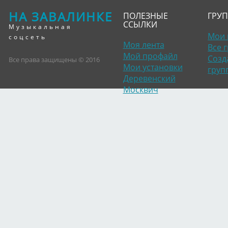
НА ЗАВАЛИНКЕ
ПОЛЕЗНЫЕ
ГРУ
ССЫЛКИ
Музыкальная
Мои 
соцсеть
Моя лента
Все 
Мой профайл
Созд
Все права защищены © 2016
Мои установки
груп
Деревенский
Москвич