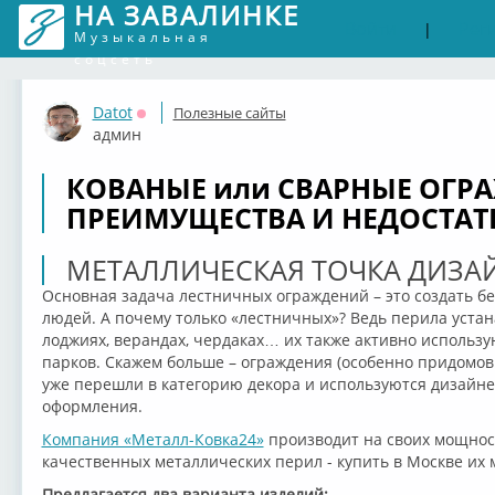
НА ЗАВАЛИНКЕ
Войти
Рег
|
Музыкальная
соцсеть
Datot
Полезные сайты
Оффлайн
админ
КОВАНЫЕ или СВАРНЫЕ ОГР
ПРЕИМУЩЕСТВА И НЕДОСТАТ
МЕТАЛЛИЧЕСКАЯ ТОЧКА ДИЗА
Основная задача лестничных ограждений – это создать 
людей. А почему только «лестничных»? Ведь перила устан
лоджиях, верандах, чердаках… их также активно использу
парков. Скажем больше – ограждения (особенно придомо
уже перешли в категорию декора и используются дизайн
оформления.
Компания «Металл-Ковка24»
производит на своих мощнос
качественных металлических перил - купить в Москве их 
Предлагается два варианта изделий: