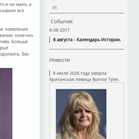
о и ни мало, а
31
исывали все
События:
ле появления
8-08-2017
жании, конечно
8 августа - Календарь Истории.
тива. Больше
орые
одолжать. Вас
Новости
8 июля 2026 года умерла
британская певица Bonnie Tyler.