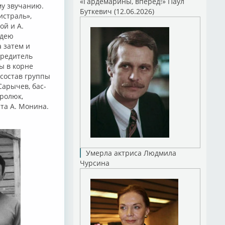
«Гардемарины, вперед!» Паул
му звучанию.
Буткевич (12.06.2026)
истраль»,
ой и А.
идею
 затем и
чредитель
ы в корне
 состав группы
Сарычев, бас-
ролюк,
ста А. Монина.
Умерла актриса Людмила
Чурсина