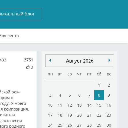
зыкальный блог
Моя лента
433
3751
Август 2026
3
пн
вт
ср
чт
пт
сб
вс
1
2
йской рок-
3
4
5
6
7
8
9
ворим о
году. У моего
10
11
12
13
14
15
16
ая композиция.
метить и
17
18
19
20
21
22
23
алась песня
24
25
26
27
28
29
30
свого родного