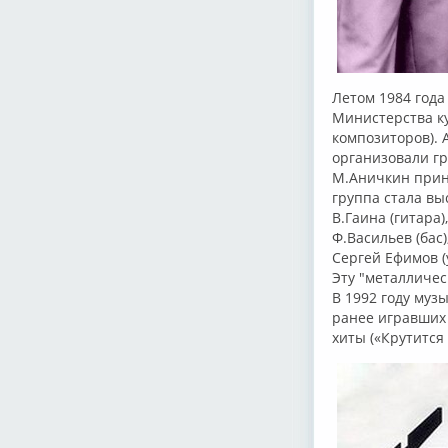
Летом 1984 года
Министерства ку
композиторов). 
организовали гр
М.Аничкин прини
группа стала выс
В.Гаина (гитара),
Ф.Васильев (бас)
Сергей Ефимов (
Эту "металличес
В 1992 году му
ранее игравших
хиты («Крутится 