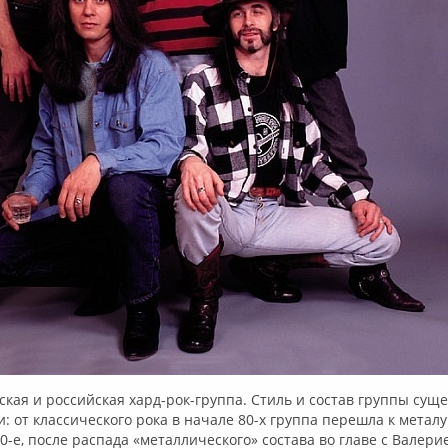
ская и российская хард-рок-группа. Стиль и состав группы сущ
и: от классического рока в начале 80-х группа перешла к металу
90-е, после распада «металлического» состава во главе с Валери