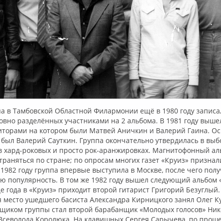
а в Тамбовской Областной Филармонии ещё в 1980 году записа
овно разделённых участниками на 2 альбома. В 1981 году выше
зиторами на котором были Матвей Аничкин и Валерий Гаина. О
 был Валерий Сауткин. Группа окончательно утвердилась в выб
в хард-роковых и просто рок-аранжировках. Магнитофонный ал
раняться по стране; по опросам многих газет «Круиз» призна
 1982 году группа впервые выступила в Москве, после чего пол
ю популярность. В том же 1982 году вышел следующий альбом 
це года в «Круиз» приходит второй гитарист Григорий Безуглый.
 место ушедшего басиста Александра Кирницкого занял Олег К
щиком группы стал второй барабанщик «Молодых голосов» Ник
 Всеволода Королюка. На клавишных Сергея Сарычева, по прош