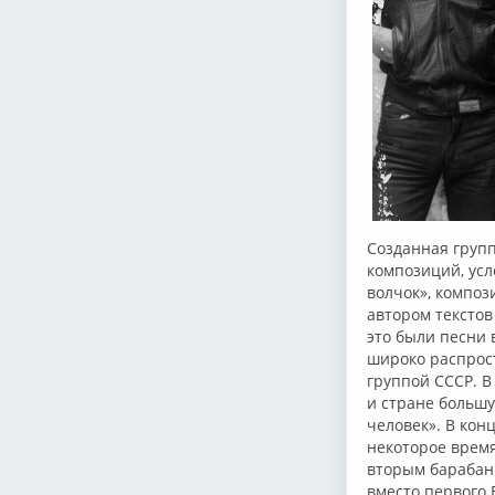
Созданная групп
композиций, усл
волчок», компо
автором текстов
это были песни 
широко распрост
группой СССР. В
и стране большу
человек». В кон
некоторое время
вторым барабан
вместо первого