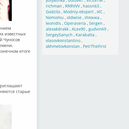
yulyashka
,
dotov47
,
VictorrM
,
richman
,
RRRVVV
,
hassn63
,
Godzila
,
Modniy-ekspert
,
ИС
,
Nemomu
,
oldwise
,
Илонка
,
leonidis
,
Operaseria
,
Sergen
,
ением
alexakdrakk
,
ALex90
,
gudvin69
,
их известных
SergeySanych
,
Karabalta
,
ай Чуносов
vlasovkonstantino
,
емени,
akhmetovkonstan
,
PetrTheFirst
конечном итоге
приглашают
лняются старые