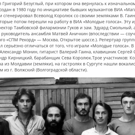
л Григорий Безуглый, при котором она вернулась к изначально
оздан в 1980 году по инициативе бывших музыкантов ВИА «Маг
и сгенерировал Всеволод Королюк со своими земляками В. Гаин
торые потом перешли на работу в ВИА «Молодые голоса». Эту 
ектор Тамбовской филармонии Гуков и зам. Эдуард Смольный, а
 руководитель ансамбля Матвей Аничкин (впоследствии — соу
о «СПМ Рекорд» — Москва, Открытое шоссе.). Репертуар групп
ал серьёзно отличаться от того, что играли «Молодые голоса». В
Александр Монин, гитарист Валерий Гаина, клавишник Сергей 
ндр Кирницкий, барабанщик Сева Королюк.Трое участников: Ко
а из Молдавии (земляки), на гастролях в Сургуте нашли вокали
м из г. Волжский (Волгоградской области).