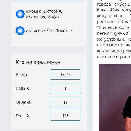
города Тамбов це
более 40-ка мин
Музыка. История,
кому не лень ..
открытия, мифы
рейтинг". https:
"Крутится волчо
Антисоветчик Яндекса
песни "Лунный Б
же, условный. П
всего мне нрав
композиции рем
никто не ограни
Кто на завалинке
Всего
18518
Новых
1
Онлайн
12
Гостей
125