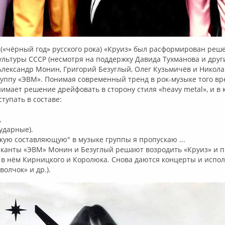
 («чёрный год» русского рока) «Круиз» был расформирован реш
льтуры СССР (несмотря на поддержку Давида Тухманова и друг
Александр Монин, Григорий Безуглый, Олег Кузьмичёв и Никол
уппу «ЭВМ». Понимая современный тренд в рок-музыке того вр
мает решение дрейфовать в сторону стиля «heavy metal», и в 
тупать в составе:
,
ударные).
кую составляющую" в музыке группы я пропускаю ...
зыканты «ЭВМ» Монин и Безуглый решают возродить «Круиз» и 
 в нём Кирницкого и Королюка. Снова даются концерты и испо
волчок» и др.).