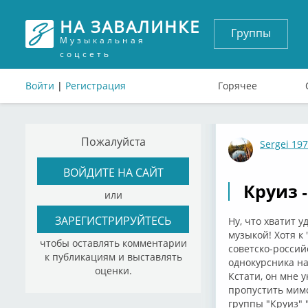
НА ЗАВАЛИНКЕ
Группы
Музыкальная
соцсеть
Войти
|
Регистрация
Горячее
Пожалуйста
Sergei 19
ВОЙДИТЕ НА САЙТ
Круиз 
или
ЗАРЕГИСТРИРУЙТЕСЬ
Ну, что хватит 
музыкой! Хотя к
чтобы оставлять комментарии
советско-россий
к публикациям и выставлять
однокурсника на
оценки.
Кстати, он мне 
пропустить мимо
группы "Круиз" 