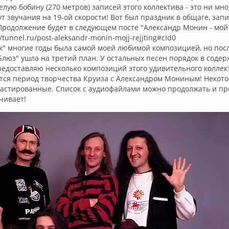
лую бобину (270 метров) записей этого коллектива - это ни мног
ут звучания на 19-ой скорости! Вот был праздник в общаге, зап
. Продолжение будет в следующем посте "Александр Монин - мой
//tunnel.ru/post-aleksandr-monin-mojj-rejjting#cId0
к" многие годы была самой моей любимой композицией, но пос
люз" ушла на третий план. У остальных песен порядок в содер
редоставляю несколько композиций этого удивительного коллек
ится период творчества Круиза с Александром Мониным! Некот
астированные. Список с аудиофайлами можно продолжать и пр
чивает!