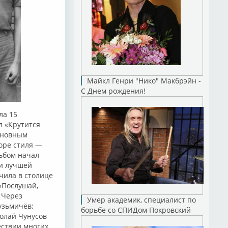
Майкл Генри "Нико" Макбрэйн -
С Днем рождения!
ла 15
л «Крутится
сновным
оре стиля —
ьбом начал
ли лучшей
учила в столице
«Послушай,
 Через
Умер академик, специалист по
узьмичёв;
борьбе со СПИДом Покровский
олай Чунусов
ествии многих