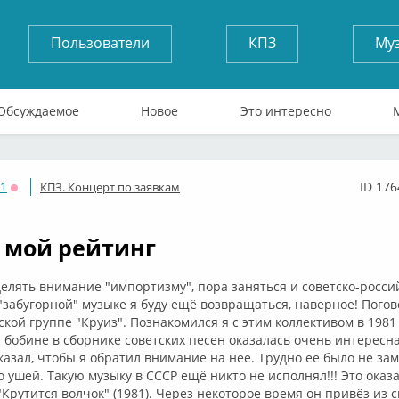
Пользователи
КПЗ
Му
Обсуждаемое
Новое
Это интересно
71
ID 176
КПЗ. Концерт по заявкам
Оффлайн
- мой рейтинг
уделять внимание "импортизму", пора заняться и советско-росси
 "забугорной" музыке я буду ещё возвращаться, наверное! Пого
ской группе "Круиз". Познакомился я с этим коллективом в 1981 
 бобине в сборнике советских песен оказалась очень интересн
указал, чтобы я обратил внимание на неё. Трудно её было не за
 ушей. Такую музыку в СССР ещё никто не исполнял!!! Это оказ
"Крутится волчок" (1981). Через некоторое время он привёз из 