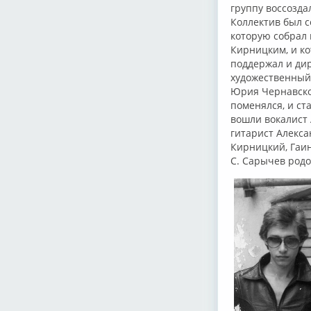
группу воссозда
Коллектив был с
которую собрал 
Кирницким, и ко
поддержал и дир
художественный
Юрия Чернавског
поменялся, и ст
вошли вокалист 
гитарист Алекса
Кирницкий, Гаин
С. Сарычев родо