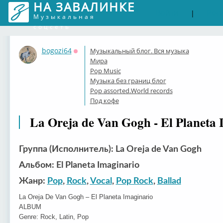
НА ЗАВАЛИНКЕ
Войти
Рег
|
Музыкальная
соцсеть
bogozi64
Музыкальный блог. Вся музыка
Оффлайн
Мира
Pop Music
Музыка без границ блог
Pop assorted.World records
Под кофе
La Oreja de Van Gogh - El Planeta 
Группа (Исполнитель): La Oreja de Van Gogh
Альбом: El Planeta Imaginario
Жанр:
Pop
,
Rock
,
Vocal
,
Pop Rock
,
Ballad
La Oreja De Van Gogh – El Planeta Imaginario
ALBUM
Genre: Rock, Latin, Pop