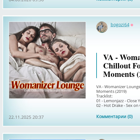
bogozi64
Офф
VA - Woma
Chillout F
Moments (
VA - Womanizer Lounge 
Moments (2019)
Tracklist:
01 - Lemonjazz - Close Y
02 - Hot Drake - Sex on 
Комментарии (0)
22.11.2025 20:37