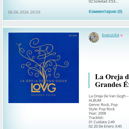
02 Soledad 3:53...
Комментарии (0)
06.06.2026 20:59
bogozi64
Офф
La Oreja 
Grandes Éx
La Oreja De Van Gogh –
ALBUM
Genre: Rock, Pop
Style: Pop Rock
Year: 2008
Tracklist:
01 Cuídate 2:49
02 20 De Enero 3:45