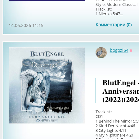
Style: Modern Classical
Tracklist:
1 Nierika 5:47...
Комментарии (0)
14.06.2026 11:15
bogozi64
Офф
BlutEngel 
Anniversar
(2022)(202
Tracklist:
CD1
1 Behind The Mirror 5:5
2 Kind Der Nacht 4:46
3 City Lights 4:11
4 My Nightmare 4:21