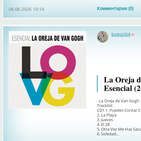
Комментарии (0)
06.06.2026 10:14
bogozi64
Офф
La Oreja 
Esencial (
La Oreja de Van Gogh -
Tracklist:
CD1 1. Puedes Contar 
2. La Playa
3. Jueves
4. El 28
5. Otra Vez Me Has Saca
6. Soledad...