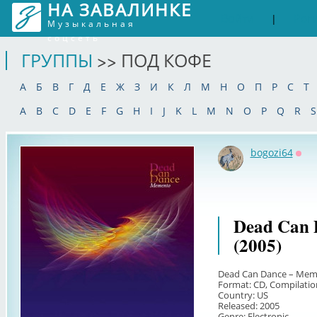
НА ЗАВАЛИНКЕ
Войти
Рег
|
Музыкальная
соцсеть
ГРУППЫ
>> ПОД КОФЕ
А
Б
В
Г
Д
Е
Ж
З
И
К
Л
М
Н
О
П
Р
С
Т
A
B
C
D
E
F
G
H
I
J
K
L
M
N
O
P
Q
R
S
bogozi64
Офф
Dead Can 
(2005)
Dead Can Dance – Me
Format: CD, Compilati
Country: US
Released: 2005
Genre: Electronic