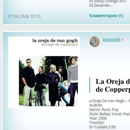
01 Estoy Contigo 4:57
02 Diciembr...
Комментарии (1)
07.06.2026 10:15
bogozi64
Офф
La Oreja d
de Copperp
a Oreja De Van Gogh – 
ALBUM
Genre: Rock, Pop
Style: Ballad, Vocal, Po
Year: 2000
Tracklist:
01 Cuídate 2:50