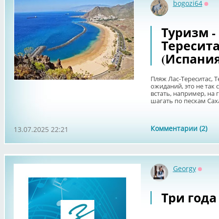
bogozi64
Офф
Туризм -
Тересита
(Испания
Пляж Лас-Тереситас, 
ожиданий, это не так
встать, например, на 
шагать по пескам Саха
Комментарии (2)
13.07.2025 22:21
Georgy
Оффл
Три года