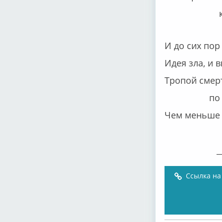
кто б мо
И до сих пор
Идея зла, и 
Тропой смер
по стали
Чем меньше 
на свет
_____
Ссылка на