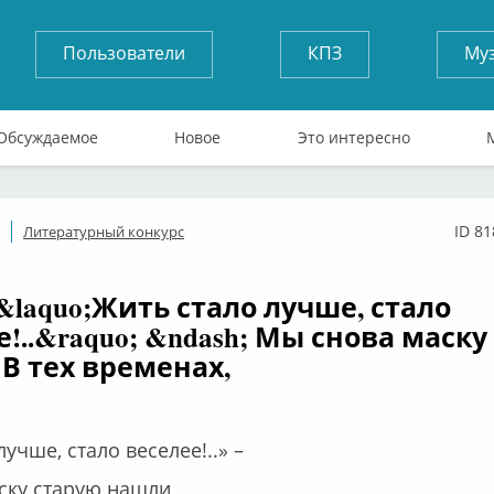
Пользователи
КПЗ
Му
Обсуждаемое
Новое
Это интересно
ID 8
Литературный конкурс
ффлайн
 &laquo;Жить стало лучше, стало
е!..&raquo; &ndash; Мы снова маску
В тех временах,
учше, стало веселее!..» –
ску старую нашли