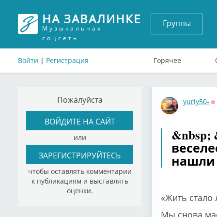
НА ЗАВАЛИНКЕ
Группы
Музыкальная
соцсеть
Войти
|
Регистрация
Горячее
Пожалуйста
yuriy50-
О
ВОЙДИТЕ НА САЙТ
&nbsp;
или
веселе
ЗАРЕГИСТРИРУЙТЕСЬ
нашли 
чтобы оставлять комментарии
к публикациям и выставлять
оценки.
«Жить стало л
Мы снова ма