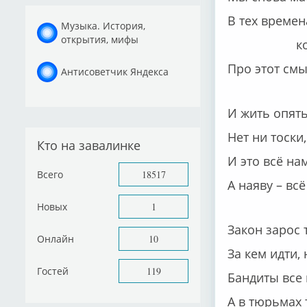
В тех времен
Музыка. История,
открытия, мифы
когда ме
Про этот смы
Антисоветчик Яндекса
И жить опять
Нет ни тоски
Кто на завалинке
И это всё на
Всего
18517
А наяву – вс
Новых
1
Закон зарос 
Онлайн
10
За кем идти, 
Гостей
119
Бандиты все 
А в тюрьмах 