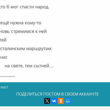
г спасти народ.
 ещё нужна кому-то
вновь стремимся к ней
тей
нским маршрутам:
нас
е, тем сытней…
____
 пост
ПОДЕЛИТЬСЯ ПОСТОМ В СВОЕМ АККАУНТЕ