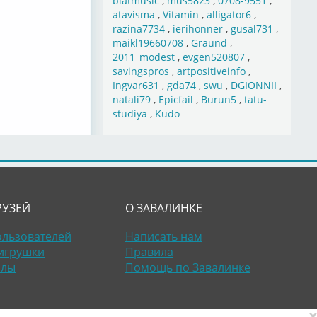
blatmusic
,
mus5823
,
0708-9551
,
atavisma
,
Vitamin
,
alligator6
,
razina7734
,
ierihonner
,
gusal731
,
maikl19660708
,
Graund
,
2011_modest
,
evgen520807
,
savingspros
,
artpositiveinfo
,
Ingvar631
,
gda74
,
swu
,
DGIONNII
,
natali79
,
Epicfail
,
Burun5
,
tatu-
studiya
,
Kudo
РУЗЕЙ
О ЗАВАЛИНКЕ
ользователей
Написать нам
игрушки
Правила
алы
Помощь по Завалинке
×