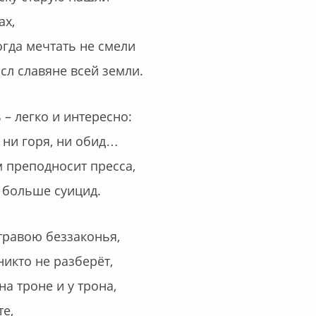
ах,
чтать не смели
сл славяне всей земли.
 – легко и интересно:
, ни горя, ни обид…
м преподносит пресса,
ё больше суицид.
травою беззаконья,
никто не разберёт,
на троне и у трона,
те,