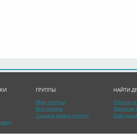
ЛКИ
ГРУППЫ
НАЙТИ Д
Мои группы
Список п
Все группы
Мужские 
Создать новую группу
Dzen кан
сквич