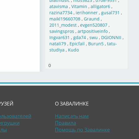
blatmusic
,
mus5823
,
0708-9551
,
atavisma
,
Vitamin
,
alligator6
,
razina7734
,
ierihonner
,
gusal731
,
maikl19660708
,
Graund
,
2011_modest
,
evgen520807
,
savingspros
,
artpositiveinfo
,
Ingvar631
,
gda74
,
swu
,
DGIONNII
,
natali79
,
Epicfail
,
Burun5
,
tatu-
studiya
,
Kudo
0
РУЗЕЙ
О ЗАВАЛИНКЕ
ользователей
Написать нам
игрушки
Правила
алы
Помощь по Завалинке