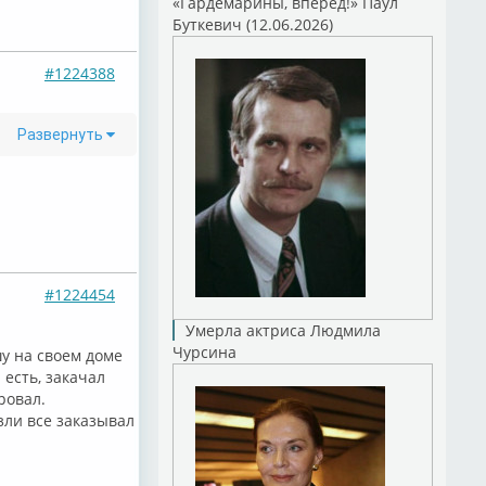
«Гардемарины, вперед!» Паул
Буткевич (12.06.2026)
#1224388
Развернуть
#1224454
Умерла актриса Людмила
Чурсина
у на своем доме
есть, закачал
ровал.
зли все заказывал