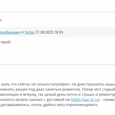
Оффлайн
сообщение
от
Gritul
, 31.08.2025 18:03
горий!
флайн
 жаль что сейчас не сильно популярен. На днях пришлось крыш
емного, решил под джаз заняться ремонтом. Плеер мп3 старый 
мпозиции и вперед, так целый день почти и слушал и ремонти
емонта кровли заказал с доставкой на
https://par-st.ru/
- приве
и договаривались, очень удобно, могу порекомендовать