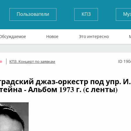
Пользователи
КПЗ
Му
Обсуждаемое
Новое
Это интересно
ID 190
КПЗ. Концерт по заявкам
Оффлайн
радский джаз-оркестр под упр. И.
йна - Альбом 1973 г. (с ленты)