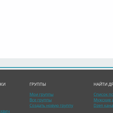
ЛКИ
ГРУППЫ
НАЙТИ Д
Мои группы
Список п
Все группы
Мужские 
Создать новую группу
Dzen кан
сквич