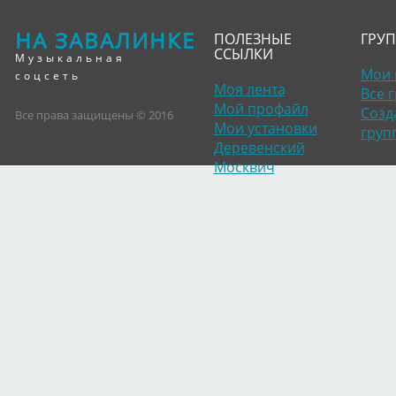
НА ЗАВАЛИНКЕ
ПОЛЕЗНЫЕ
ГРУ
ССЫЛКИ
Музыкальная
Мои 
соцсеть
Моя лента
Все 
Мой профайл
Созд
Все права защищены © 2016
Мои установки
груп
Деревенский
Москвич