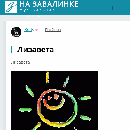
НА ЗАВАЛИНКЕ
Войти
Рег
|
Музыкальная
соцсеть
Betty
Плэйкаст
Оффлайн
Лизавета
Лизавета