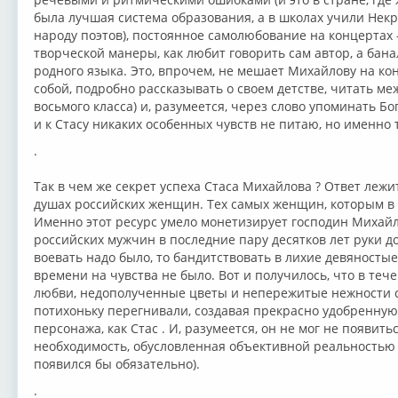
была лучшая система образования, а в школах учили Нек
народу поэтов), постоянное самолюбование на концертах 
творческой манеры, как любит говорить сам автор, а бан
родного языка. Это, впрочем, не мешает Михайлову на к
собой, подробно рассказывать о своем детстве, читать меж
восьмого класса) и, разумеется, через слово упоминать Бог
и к Стасу никаких особенных чувств не питаю, но именно 
.
Так в чем же секрет успеха Стаса Михайлова ? Ответ лежит
душах российских женщин. Тех самых женщин, которым в 
Именно этот ресурс умело монетизирует господин Михайло
российских мужчин в последние пару десятков лет руки до
воевать надо было, то бандитствовать в лихие девяностые
времени на чувства не было. Вот и получилось, что в теч
любви, недополученные цветы и непережитые нежности с
потихоньку перегнивали, создавая прекрасно удобренную
персонажа, как Стас . И, разумеется, он не мог не появить
необходимость, обусловленная объективной реальностью (
появился бы обязательно).
.