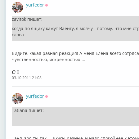
yurfedor
Оффлайн
zavitok пишет:
когда по ящику кажут Ваенгу, я молчу - потому. что мне 
слова.....
Видите, какая разная реакция! А меня Елена всего сотряс
чувственностью, искренностью ...
0
03.10.2011 21:08
yurfedor
Оффлайн
Tatiana пишет:
Таня, зря ты так ... Вкусы разные, и надо спокойнее к этом