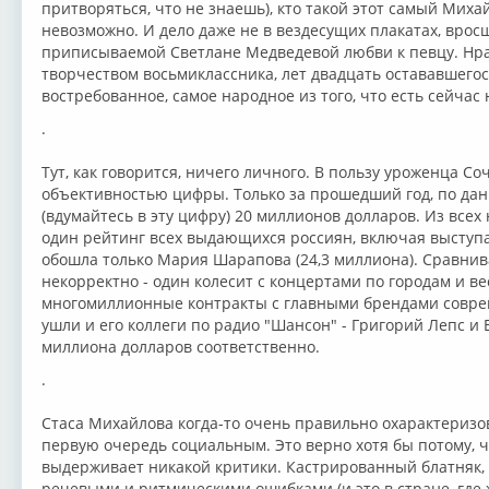
притворяться, что не знаешь), кто такой этот самый Михай
невозможно. И дело даже не в вездесущих плакатах, вросш
приписываемой Светлане Медведевой любви к певцу. Нрави
творчеством восьмиклассника, лет двадцать остававшегося
востребованное, самое народное из того, что есть сейчас 
.
Тут, как говорится, ничего личного. В пользу уроженца Со
объективностью цифры. Только за прошедший год, по дан
(вдумайтесь в эту цифру) 20 миллионов долларов. Из всех
один рейтинг всех выдающихся россиян, включая выступ
обошла только Мария Шарапова (24,3 миллиона). Сравнив
некорректно - один колесит с концертами по городам и ве
многомиллионные контракты с главными брендами совреме
ушли и его коллеги по радио "Шансон" - Григорий Лепс и 
миллиона долларов соответственно.
.
Стаса Михайлова когда-то очень правильно охарактеризов
первую очередь социальным. Это верно хотя бы потому, ч
выдерживает никакой критики. Кастрированный блатняк,
речевыми и ритмическими ошибками (и это в стране, где