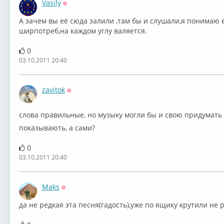
Vasily
Оффлайн
А зачем вы её сюда залили ,там бы и слушали,я понимаю е
ширпотреб,на каждом углу валяется.
0
03.10.2011 20:40
zavitok
Оффлайн
слова правильные, но музыку могли бы и свою придумать
показывають, а сами?
0
03.10.2011 20:40
Maks
Оффлайн
да не редкая эта песня(гадость),уже по ящику крутили не раз.