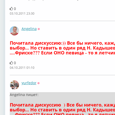
0
03.10.2011 23:30
Angelina
Оффлайн
Почитала дискуссию:)) Все бы ничего, ка
выбор... Но ставить в один ряд Н. Кадыше
....Фриске??? Если ОНО певица - то я летчи
0
04.10.2011 01:10
yurfedor
Оффлайн
Angelina пишет:
Почитала дискуссию
) Все бы ничего, ка
выбор... Но ставить в один ряд Н. Кадыше
....Фриске??? Если ОНО певица - то я летч