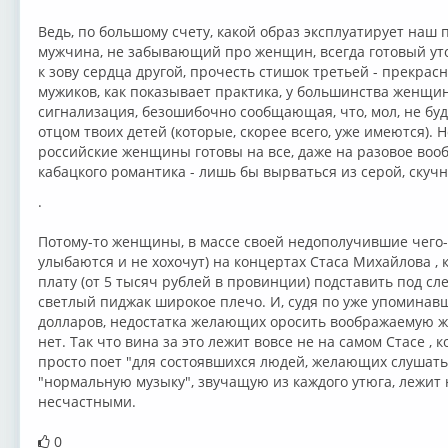
Ведь, по большому счету, какой образ эксплуатирует наш 
мужчина, не забывающий про женщин, всегда готовый уто
к зову сердца другой, прочесть стишок третьей - прекрас
мужиков, как показывает практика, у большинства женщи
сигнализация, безошибочно сообщающая, что, мол, не буд
отцом твоих детей (которые, скорее всего, уже имеются).
российские женщины готовы на все, даже на разовое во
кабацкого романтика - лишь бы вырваться из серой, скуч
.
Потому-то женщины, в массе своей недополучившие чего-т
улыбаются и не хохочут) на концертах Стаса Михайлова , 
плату (от 5 тысяч рублей в провинции) подставить под сле
светлый пиджак широкое плечо. И, судя по уже упомина
долларов, недостатка желающих оросить воображаемую ж
нет. Так что вина за это лежит вовсе не на самом Стасе , 
просто поет "для состоявшихся людей, желающих слушать
"нормальную музыку", звучащую из каждого утюга, лежит н
несчастными.
0