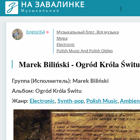
НА ЗАВАЛИНКЕ
Войти
Рег
|
Музыкальная
соцсеть
bogozi64
Музыкальный блог. Вся музыка
Оффлайн
Мира
Electronic
Polish Music And Polish Oldies
Marek Biliński - Ogród Króla Świtu
Группа (Исполнитель): Marek Biliński
Альбом: Ogród Króla Świtu
Жанр:
Electronic
,
Synth-pop
,
Polish Music
,
Ambien