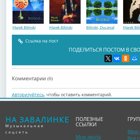
Marek Biliński
Marek Biliński
Biliński, Duczmal
Marek Bili
Ссылка на пост
ПОДЕЛИТЬСЯ ПОСТОМ В СВО
Комментарии (0)
Авторизуйтесь
, чтобы оставить комментарий.
НА ЗАВАЛИНКЕ
ПОЛЕЗНЫЕ
ГРУ
ССЫЛКИ
Музыкальная
Мои 
соцсеть
Моя лента
Все 