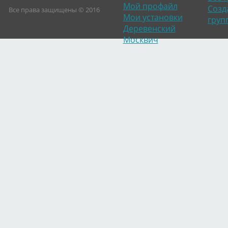
Мой профайл
Созд
Все права защищены © 2016
Мои установки
груп
Деревенский
Москвич