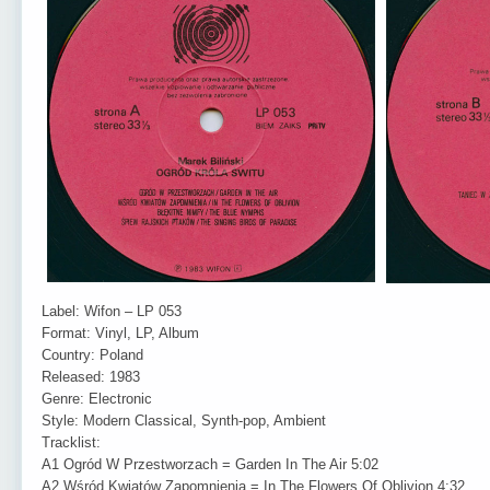
Label: Wifon – LP 053
Format: Vinyl, LP, Album
Country: Poland
Released: 1983
Genre: Electronic
Style: Modern Classical, Synth-pop, Ambient
Tracklist:
A1 Ogród W Przestworzach = Garden In The Air 5:02
A2 Wśród Kwiatów Zapomnienia = In The Flowers Of Oblivion 4:32