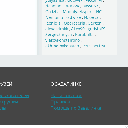
yulyashka
,
dotov47
,
VictorrM
,
richman
,
RRRVVV
,
hassn63
,
Godzila
,
Modniy-ekspert
,
ИС
,
Nemomu
,
oldwise
,
Илонка
,
leonidis
,
Operaseria
,
Sergen
,
alexakdrakk
,
ALex90
,
gudvin69
,
SergeySanych
,
Karabalta
,
vlasovkonstantino
,
akhmetovkonstan
,
PetrTheFirst
РУЗЕЙ
О ЗАВАЛИНКЕ
ользователей
Написать нам
игрушки
Правила
алы
Помощь по Завалинке
×