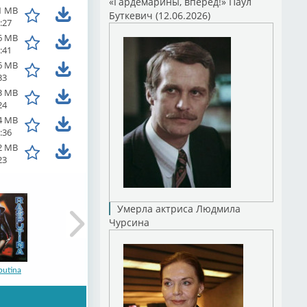
«Гардемарины, вперед!» Паул
1 MB
Буткевич (12.06.2026)
:27
6 MB
:41
6 MB
33
3 MB
24
4 MB
:36
2 MB
23
Умерла актриса Людмила
Чурсина
putina