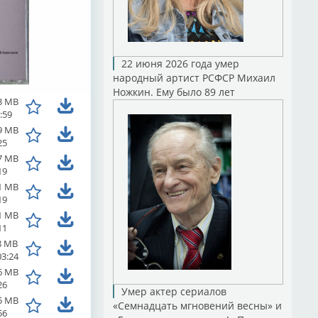
22 июня 2026 года умер
народный артист РСФСР Михаил
Ножкин. Ему было 89 лет
3 MB
:59
9 MB
25
7 MB
19
1 MB
19
1 MB
11
8 MB
03:24
6 MB
26
Умер актер сериалов
5 MB
«Семнадцать мгновений весны» и
56