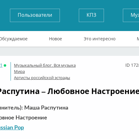
Пользователи
КПЗ
Му
Обсуждаемое
Новое
Это интересно
71
ID 172
Музыкальный блог. Вся музыка
Онлайн
Мира
Артисты российской эстрады
аспутина – Любовное Настроение 
лнитель): Маша Распутина
овное Настроение
ssian Pop