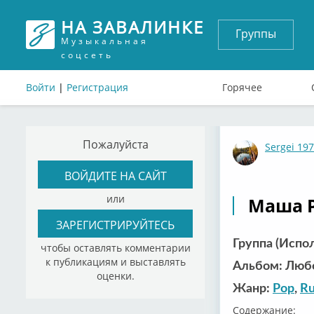
НА ЗАВАЛИНКЕ
Группы
Музыкальная
соцсеть
Войти
|
Регистрация
Горячее
Пожалуйста
Sergei 19
ВОЙДИТЕ НА САЙТ
или
Маша Р
ЗАРЕГИСТРИРУЙТЕСЬ
Группа (Испо
чтобы оставлять комментарии
к публикациям и выставлять
Альбом: Люб
оценки.
Жанр:
Pop
,
Ru
Содержание: