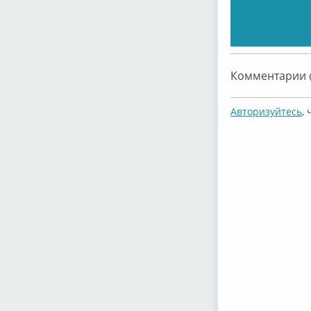
Маша Распути
Комментарии (
Авторизуйтесь
,
Маша Распути