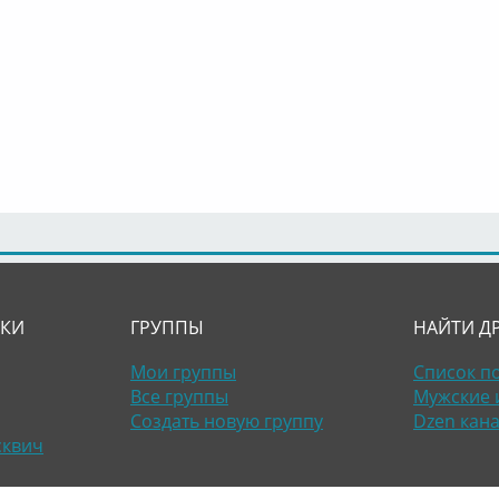
ЛКИ
ГРУППЫ
НАЙТИ Д
Мои группы
Список п
Все группы
Мужские 
Создать новую группу
Dzen кан
сквич