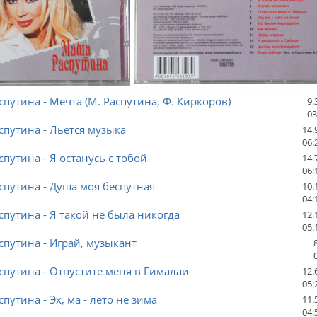
путина - Мечта (М. Распутина, Ф. Киркоров)
9.
03
путина - Льется музыка
14.
06:
путина - Я останусь с тобой
14.
06:
путина - Душа моя беспутная
10.
04:
путина - Я такой не была никогда
12.
05:
путина - Играй, музыкант
путина - Отпустите меня в Гималаи
12.
05:
путина - Эх, ма - лето не зима
11.
04: