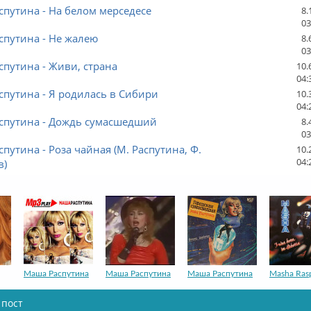
путина - На белом мерседесе
8.
03
спутина - Не жалею
8.
03
путина - Живи, страна
10.
04:
путина - Я родилась в Сибири
10.
04:
спутина - Дождь сумасшедший
8.
03
путина - Роза чайная (М. Распутина, Ф.
10.
04:
в)
Маша Распутина
Маша Распутина
Маша Распутина
Masha Ras
 пост