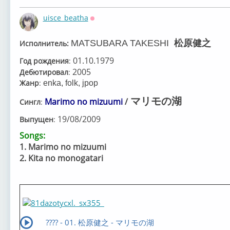
uisce_beatha
Оффлайн
MATSUBARA TAKESHI
松原健之
Исполнитель:
01.10.1979
Год рождения
:
2005
Дебютировал
:
Жанр
:
enka, folk, jpop
マリモの湖
Marimo no mizuumi
/
Сингл
:
19/08/2009
Выпущен
:
Songs:
1.
Marimo no mizuumi
2.
Kita no monogatari
???? - 01. 松原健之 - マリモの湖