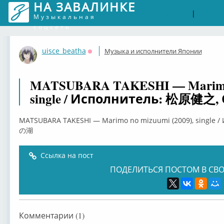
НА ЗАВАЛИНКЕ
Войти
Рег
|
Музыкальная
соцсеть
uisce_beatha
Музыка и исполнители Японии
Оффлайн
MATSUBARA TAKESHI — Marimo n
single / Исполнитель: 松原健
MATSUBARA TAKESHI — Marimo no mizuumi (2009), single
の湖
Ссылка на пост
ПОДЕЛИТЬСЯ ПОСТОМ В СВО
Комментарии (1)