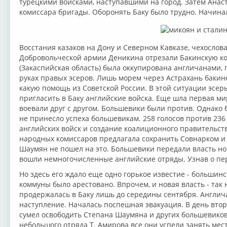
турецкими войсками, наступавшими на город. Затем Анас
комиссара бригады. Оборонять Баку было трудно. Начина
Восстания казаков на Дону и Северном Кавказе, чехослов
Добровольческой армии Деникина отрезали Бакинскую ко
(Закаспийская область) была оккупирована англичанами, г
руках правых эсеров. Лишь морем через Астрахань бакин
какую помощь из Советской России. В этой ситуации эсе
пригласить в Баку английские войска. Еще шла первая ми
воевали друг с другом. Большевики были против. Однако 
не принесло успеха большевикам. 258 голосов против 23
английских войск и создание коалиционного правительств
народных комиссаров предлагала сохранить Совнарком и
Шаумян не пошел на это. Большевики передали власть нов
вошли немногочисленные английские отряды. Узнав о пер
Но здесь его ждало еще одно горькое известие - большин
коммуны было арестовано. Впрочем, и новая власть - так
продержалась в Баку лишь до середины сентября. Англич
наступление. Началась поспешная эвакуация. В день вто
сумел освободить Степана Шаумяна и других большевико
небольшого отряда Т. Амирова все они успели занять мест