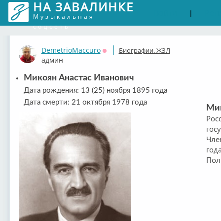
НА ЗАВАЛИНКЕ
Войти
Рег
|
Музыкальная
соцсеть
DemetrioMaccuro
Биографии. ЖЗЛ
Оффлайн
админ
Микоян Анастас Иванович
Дата рождения: 13 (25) ноября 1895 года
Дата смерти: 21 октября 1978 года
Мик
Рос
гос
Чле
год
Пол