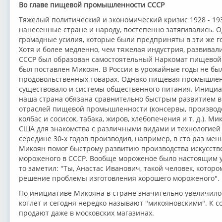
Во главе пищевой промышленности СССР
Тяжелый политический и экономический кризис 1928 - 1933
нанесенные стране и народу, постепенно затягивались. О
громадные усилия, которые были предприняты в эти же 
Хотя и более медленно, чем тяжелая индустрия, развивали
СССР был образован самостоятельный Наркомат пищевой 
был поставлен Микоян. В России в урожайные годы не бы
продовольственных товарах. Однако пищевая промышленн
существовало и системы общественного питания. Инициа
наша страна обязана сравнительно быстрым развитием в
отраслей пищевой промышленности (консервы, производст
колбас и сосисок, табака, жиров, хлебопечения и т. д.). 
США для знакомства с различными видами и технологие
середине 30-х годов производил, например, в сто раз м
Микоян помог быстрому развитию производства искусстве
мороженого в СССР. Вообще мороженое было настоящим у
то заметил: "Ты, Анастас Иванович, такой человек, которо
решение проблемы изготовления хорошего мороженого".
По инициативе Микояна в стране значительно увеличилос
котлет и сегодня нередко называют "микояновскими". К с
продают даже в московских магазинах.