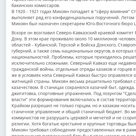
бакинских комиссаров.
В 1920 - 1921 годах Микоян попадает в "сферу влияния" 
выполняет ряд его конфиденциальных поручений. Летом 
Микоян был назначен секретарем Юго-Восточного бюро Ц
Вскоре он возглавил Северо-Кавказский краевой комитет Р
Дону. В этом крае проживало около 10 миллионов челове
областей - Кубанской, Терской и Войска Донского, Ставро
губерний, а также семь национальных округов, в которы
национальностей. Проблемы, которые приходилось решат
исключительно сложными. Северный Кавказ еще недавно 
гражданской войны, отдельные отряды казаков и горцев е
же в условиях нэпа Северный Кавказ быстро оправлялся о
житницей страны. Микоян весьма решительно требовал с
казачеством. В станицах сохранялся казачий быт, одежда
джигитовка, спортивные упражнения. Под лозунгом "Сдел
власти" эти формирования включались в состав террито
Крайком разрешил не только горцам, но и казакам носить
станичное управление и общий станичный бюджет. Во м
коммунистов не разрушать церквей и мечетей и не ссорит
религии. Хотя богатые крестьяне и крупные торговцы бы
Микоян требовал соблюдения предоставленных им в рамк
прекращения партизанской борьбы в крае несколько раз