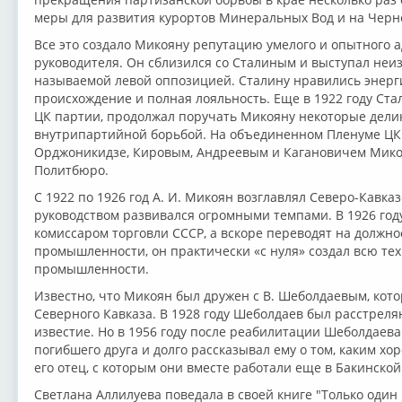
меры для развития курортов Минеральных Вод и на Черн
Все это создало Микояну репутацию умелого и опытного 
руководителя. Он сблизился со Сталиным и выступал неизм
называемой левой оппозицией. Сталину нравились энерги
происхождение и полная лояльность. Еще в 1922 году Ст
ЦК партии, продолжал поручать Микояну некоторые дели
внутрипартийной борьбой. На объединенном Пленуме ЦК В
Орджоникидзе, Кировым, Андреевым и Кагановичем Мико
Политбюро.
С 1922 по 1926 год А. И. Микоян возглавлял Северо-Кавказ
руководством развивался огромными темпами. В 1926 го
комиссаром торговли СССР, а вскоре переводят на должн
промышленности, он практически «с нуля» создал всю те
промышленности.
Известно, что Микоян был дружен с В. Шеболдаевым, кот
Северного Кавказа. В 1928 году Шеболдаев был расстреля
известие. Но в 1956 году после реабилитации Шеболдаева
погибшего друга и долго рассказывал ему о том, каким х
его отец, с которым они вместе работали еще в Бакинской
Светлана Аллилуева поведала в своей книге "Только один 