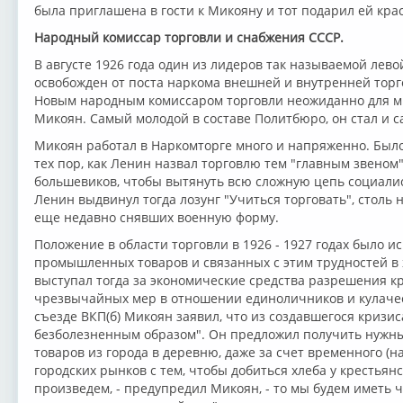
была приглашена в гости к Микояну и тот подарил ей кра
Народный комиссар торговли и снабжения СССР.
В августе 1926 года один из лидеров так называемой лево
освобожден от поста наркома внешней и внутренней торг
Новым народным комиссаром торговли неожиданно для м
Микоян. Самый молодой в составе Политбюро, он стал и
Микоян работал в Наркомторге много и напряженно. Было
тех пор, как Ленин назвал торговлю тем "главным звеном"
большевиков, чтобы вытянуть всю сложную цепь социали
Ленин выдвинул тогда лозунг "Учиться торговать", столь
еще недавно снявших военную форму.
Положение в области торговли в 1926 - 1927 годах было 
промышленных товаров и связанных с этим трудностей в
выступал тогда за экономические средства разрешения кр
чрезвычайных мер в отношении единоличников и кулачес
съезде ВКП(б) Микоян заявил, что из создавшегося кризи
безболезненным образом". Он предложил получить нужны
товаров из города в деревню, даже за счет временного (н
городских рынков с тем, чтобы добиться хлеба у крестьянс
произведем, - предупредил Микоян, - то мы будем иметь