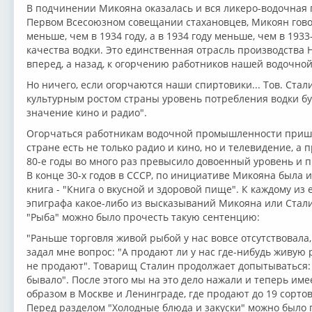
В подчинении Микояна оказалась и вся ликеро-водочная
Первом Всесоюзном совещании стахановцев, Микоян говор
меньше, чем в 1934 году, а в 1934 году меньше, чем в 193
качества водки. Это единственная отрасль производства
вперед, а назад, к огорчению работников нашей водочн
Но ничего, если огорчаются наши спиртовики... Тов. Стал
культурным ростом страны уровень потребления водки буд
значение кино и радио".
Огорчаться работникам водочной промышленности пришло
стране есть не только радио и кино, но и телевидение, а пр
80-е годы во много раз превысило довоенный уровень и п
В конце 30-х годов в СССР, по инициативе Микояна была 
книга - "Книга о вкусной и здоровой пище". К каждому из
эпиграфа какое-либо из высказываний Микояна или Стали
"Рыба" можно было прочесть такую сентенцию:
"Раньше торговля живой рыбой у нас вовсе отсутствовала,
задал мне вопрос: "А продают ли у нас где-нибудь живую р
не продают". Товарищ Сталин продолжает допытываться:
бывало". После этого мы на это дело нажали и теперь им
образом в Москве и Ленинграде, где продают до 19 сортов
Перед разделом "Холодные блюда и закуски" можно было 