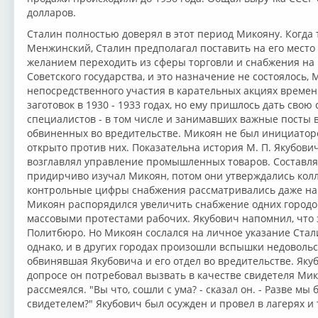
долларов.
Сталин полностью доверял в этот период Микояну. Когда 
Менжинский, Сталин предполагал поставить на его место
желанием переходить из сферы торговли и снабжения на 
Советского государства, и это назначение не состоялось,
непосредственного участия в карательных акциях време
заготовок в 1930 - 1933 годах, но ему пришлось дать сво
специалистов - в том числе и занимавших важные посты в
обвиненных во вредительстве. Микоян не был инициаторо
открыто против них. Показательна история М. П. Якубови
возглавлял управление промышленных товаров. Составл
придирчиво изучал Микоян, потом они утверждались кол
контрольные цифры снабжения рассматривались даже на
Микоян распорядился увеличить снабжение одних городов 
массовыми протестами рабочих. Якубович напомнил, что
Политбюро. Но Микоян сослался на личное указание Стали
однако, и в других городах произошли вспышки недовольст
обвинявшая Якубовича и его отдел во вредительстве. Яку
допросе он потребовал вызвать в качестве свидетеля Мик
рассмеялся. "Вы что, сошли с ума? - сказал он. - Разве м
свидетелем?" Якубович был осужден и провел в лагерях и