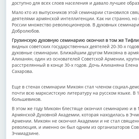
доступно для всех слоев населения и давало лучшее обра
Мало кто из выпускников этой семинарии становился свя
деятелями армянской интеллигенции. Как ни странно, но
России множество революционеров. В духовных семинар
Добролюбов.
Грузинскую духовную семинарию окончил в том же Тифли
видных советских государственных деятелей 20-30-х годо
духовные семинарии. Ближайшим другом Микояна в армян
Алиханян, один из основателей Советской Армении, круп
расстрелянный в конце 30-х годов. Дочь Алиханяна Елена 
Сахарова.
Еще в стенах семинарии Микоян стал членом социал-демо
почти всю марксистскую литературу на русском языке. В 1
большевиков.
В этом же году Микоян блестяще окончил семинарию и в 
Армянской Духовной Академии, которая находилась в Эчм
Армении. Микоян не окончил Академии и не стал священ
революция, и именно он был одним из организаторов Сове
Эчмиадзине.