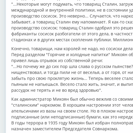
"...Некоторые могут подумать, что товарищ Сталин, заг
международной и внутренней политики, не в состоянии уд
производство сосисок. Это неверно... Случается, что на
забывает, а товарищ Сталин ему напоминает. Я как-то ска
производство сосисок; товарищ Сталин одобрил это решен
фабриканты сосисок разбогатели от этого дела, в частнос
стадионах и в других местах скопления публики. Миллион
Конечно, товарищи, нам королей не надо, но сосиски дела
Перед разделом "Горячие и холодные напитки" Микоян об
привел лишь отрывок из собственной речи:
"...Но почему же до сих пор шла слава о русском пьянстве
нищенствовал, и тогда пили не от веселья, а от горя, от
забыть про свою проклятую жизнь... Теперь веселее стал
пьяным не напьешься. Весело стало жить, значит, и выпит
рассудок не терять и не во вред здоровью".
Как администратор Микоян был обычно вежлив со своим
"сталинским" наркомом. В хорошем настроении этот чело
апельсинами из вазы на своем столе. Но в плохом настр
подписанные (или неподписанные) бумаги, как это нередк
В годы террора в 1935 году Микоян был избран полнопра
назначен заместителем Председателя Совнаркома.