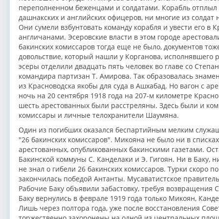
переполненном беженцами и солдатами. Корабль отплыл в
дашнакских и английских офицеров, ни многие из солдат н
Они сумели взбунтовать команду корабля и увести его в 
англичанами. Эсеровские власти в этом городе арестовал
бакинских комиссаров тогда еще не было, документов тож
довольствие, который нашли у Корганова, исполнявшего р
эсеры отделили двадцать пять человек во главе со Степ
командира партизан Т. Амирова. Так образовалась знамен
из Красноводска якобы для суда в Ашхабад. Но вагон с а
ночь на 20 сентября 1918 года на 207-м километре Красн
шесть арестованных были расстреляны. Здесь были и ко
комиссары и личные телохранители Шаумяна.
Один из погибших оказался беспартийным мелким служащ
"26 бакинских комиссаров". Микояна не было ни в списках
арестованных, опубликованных бакинскими газетами. Ост
Бакинской коммуны С. Канделаки и Э. Гигоян. Ни в Баку, 
не знал о гибели 26 бакинских комиссаров. Турки скоро 
закончилась победой Антанты. Мусаватистское правительс
Рабочие Баку объявили забастовку, требуя возвращения 
Баку вернулись в феврале 1919 года только Микоян, Канд
Лишь через полтора года, уже после восстановления Сове
торжественно захоронены на одной из центральных площ