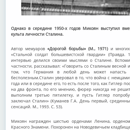
Однако в середине 1950-х годов Микоян выступил вме
культа личности Сталина.
Автор мемуаров
«Дорогой борьбы» (М., 1971)
и многих 
«Стальной солдат большевистской гвардии» (Правда. 1
интервью делился своими мыслями о Сталине. Вспоми
частности, рассказывал: «Говорить со Сталиным весной и
том, что Германия в любой день может напасть 
бесполезным.Сталин уверовал в то, что война с немцами
года или в середине его, то есть после того, как Гитлер 
на два фронта, по его мнению, фюрер никогда не решит
выполним третью пятилетку, и пусть Гитлер попробу
заключал Сталин» (Куманев Г.А. День первый, срединны
сенсаций. М., 1993. С. 53).
Микоян награжден шестью орденами Ленина, орденом
Красного Знамени. Похоронен на Новодевичьем кладбище