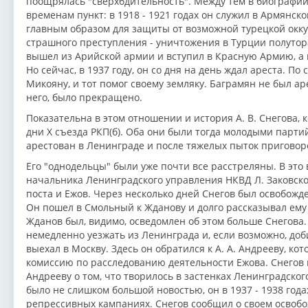
поощрялась "сверхбдительность". Между тем в биографи
временам пункт: в 1918 - 1921 годах он служил в Армянско
главным образом для защиты от возможной турецкой окку
страшного преступления - уничтожения в Турции полуто
вышел из Арийской армии и вступил в Красную Армию, а
Но сейчас, в 1937 году, он со дня на день ждал ареста. По
Микояну, и тот помог своему земляку. Баграмян не был ар
него, было прекращено.
Показательна в этом отношении и история А. В. Снегова,
дни Х съезда РКП(б). Оба они были тогда молодыми парт
арестован в Ленинграде и после тяжелых пыток приговоре
Его "однодельцы" были уже почти все расстреляны. В это
начальника Ленинградского управления НКВД Л. Заковско
поста и Ежов. Через несколько дней Снегов был освобожд
Он пошел в Смольный к Жданову и долго рассказывал ему 
Жданов был, видимо, осведомлен об этом больше Снегова
немедленно уезжать из Ленинграда и, если возможно, до
выехал в Москву. Здесь он обратился к А. А. Андрееву, ко
комиссию по расследованию деятельности Ежова. Снегов 
Андрееву о том, что творилось в застенках Ленинградског
было не слишком большой новостью, он в 1937 - 1938 года
репрессивных кампаниях. Снегов сообщил о своем освобо