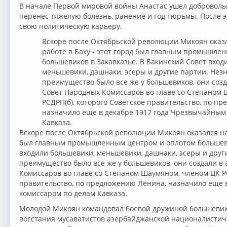
В начале Первой мировой войны Анастас ушел доброволь
перенес тяжелую болезнь, ранение и год тюрьмы. После эт
свою политическую карьеру.
Вскоре после Октябрьской революции Микоян оказ
работе в Баку - этот город был главным промышле
большевиков в Закавказье. В Бакинский Совет вход
меньшевики, дашнаки, эсеры и другие партии. Нез
преимущество было все же у большевиков, они созд
Совет Народных Комиссаров во главе со Степаном
РСДРП(б), которого Советское правительство, по п
назначило еще в декабре 1917 года Чрезвычайным
Кавказа.
Вскоре после Октябрьской революции Микоян оказался на 
был главным промышленным центром и оплотом большевик
входили большевики, меньшевики, дашнаки, эсеры и друг
преимущество было все же у большевиков, они создали в 
Комиссаров во главе со Степаном Шаумяном, членом ЦК РС
правительство, по предложению Ленина, назначило еще 
комиссаром по делам Кавказа.
Молодой Микоян командовал боевой дружиной большевико
восстания мусаватистов азербайджанской националистиче