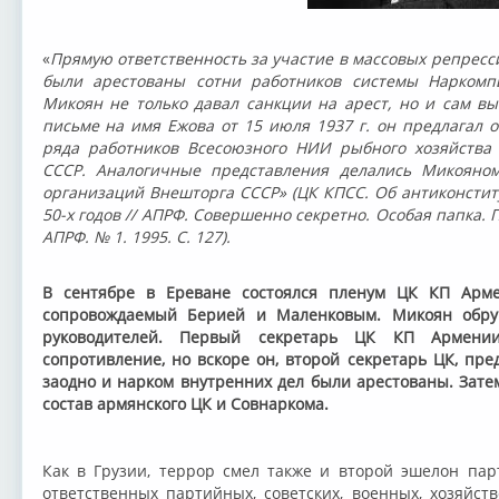
«
Прямую ответственность за участие в массовых репресси
были арестованы сотни работников системы Наркомп
Микоян не только давал санкции на арест, но и сам вы
письме на имя Ежова от 15 июля 1937 г. он предлагал 
ряда работников Всесоюзного НИИ рыбного хозяйства
СССР. Аналогичные представления делались Микояно
организаций Внешторга СССР» (ЦК КПСС. Об антиконстит
50-х годов // АПРФ. Совершенно секретно. Особая папка. П
АПРФ. № 1. 1995. С. 127).
В сентябре в Ереване состоялся пленум ЦК КП Арм
сопровождаемый Берией и Маленковым. Микоян обру
руководителей. Первый секретарь ЦК КП Армени
сопротивление, но вскоре он, второй секретарь ЦК, пре
заодно и нарком внутренних дел были арестованы. Зате
состав армянского ЦК и Совнаркома.
Как в Грузии, террор смел также и второй эшелон па
ответственных партийных, советских, военных, хозяйст