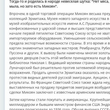
Тогда-то и родилась в народе невеселая шутка: "Нет мяса, 
мыла, но зато есть Микоян".
Впрочем, в одной торговой операции Микоян весьма преу
коллекций Эрмитажа, Музея нового западного искусства 
музей изобразительных искусств имени А.С.Пушкина) и м
конфискованных у царской семьи и высших представителей
начале первой пятилетки Советскому Союзу остро не хва
импортируемое оборудование. Уменьшение сельскохозяйс
предела экспортные возможности страны. В это время и 
картин знаменитых западных мастеров; Рембрандта, Рубен
Пуссена и других. К вывозу были намечены многие золот
царских дворцов (часть этой мебели принадлежала еще фр
библиотеки Николая I. Ведавший музеями страны народны
Луначарский был решительно против затеваемой операци
возражения. Продать ценности Эрмитажа оказалось не оче
протестов видных деятелей русской эмиграции. Аукцион,
результаты. Во Франции Советский Союз также ждала неуд
выставленных на продажу предметов эмиграция возбудил
сделки Микоян заключил с известным армянским миллиа
Затем картины стали покупать и американцы. Крупнейши
миллиардером и бывшим министром финансов США Эндрю
продажи происходили до 1936 года. Общая выручка СССР 