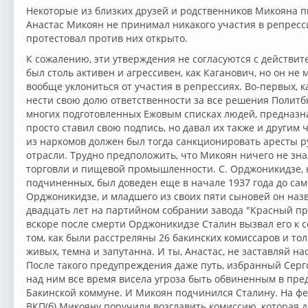
Некоторые из близких друзей и родственников Микояна пы
Анастас Микоян не принимал никакого участия в репрессия
протестовал против них открыто.
К сожалению, эти утверждения не согласуются с действит
был столь активен и агрессивен, как Каганович, но он не 
вообще уклониться от участия в репрессиях. Во-первых, 
нести свою долю ответственности за все решения Политб
многих подготовленных Ежовым списках людей, предназна
просто ставил свою подпись, но давал их также и другим
из наркомов должен был тогда санкционировать аресты р
отрасли. Трудно предположить, что Микоян ничего не зна
торговли и пищевой промышленности. С. Орджоникидзе, 
подчиненных, был доведен еще в начале 1937 года до са
Орджоникидзе, и младшего из своих пяти сыновей он наз
двадцать лет на партийном собрании завода "Красный про
вскоре после смерти Орджоникидзе Сталин вызвал его к се
том, как были расстреляны 26 бакинских комиссаров и толь
живых, темна и запутанна. И ты, Анастас, не заставляй на
После такого предупреждения даже путь, избранный Серго
над ним все время висела угроза быть обвиненным в пре
Бакинской коммуне. И Микоян подчинился Сталину. На ф
ВКП(б) Микояну поручили возглавить комиссию, которая 