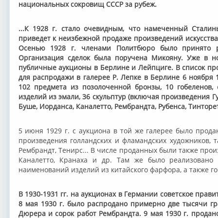
национальных сокровищ СССР за рубеж.
...К 1928 г. стало очевидным, что намеченный Стали
приведет к неизбежной продаже произведений искусства
Осенью 1928 г. членами Политбюро было принято р
Организация сделок была поручена Микояну. Уже в но
публичные аукционы в Берлине и Лейпциге. В список пр
для распродажи в галерее Р. Лепке в Берлине 6 ноября 1
102 предмета из позолоченной бронзы, 10 гобеленов, 
изделий из эмали, 36 скульптур (включая произведения Гу
Буше, Иорданса, Каналетто, Рембрандта, Рубенса, Тинторетт
5 июня 1929 г. с аукциона в той же галерее было прода
произведения голландских и фламандских художников, т
Рембрандт, Тенирс... В числе проданных были также произ
Каналетто, Кранаха и др. Там же было реализовано 
наименований изделий из китайского фарфора, а также гоб
В 1930-1931 гг. на аукционах в Германии советское прав
8 мая 1930 г. было распродано примерно две тысячи гр
Дюрера и сорок работ Рембрандта. 9 мая 1930 г. продан