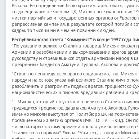
Рыкова. Ее определение было кратким: арестовать, судить
тогда еще даже не членом ЦК, Микоян выезжал осенью 19
чистки партийных и государственных органов от "врагов 
репрессивная кампания, в результате которой погибли со
кадры, то тысячи ни в чем не повинных людей.
Республиканская газета "Коммунист" в конце 1937 года пи
"По указанию великого Сталина товарищ Микоян оказал
Армении в разоблачении и выкорчевывании врагов армян
руководству и стремившихся отдать армянский народ в к
презренных бандитов Аматуни, Гулояна, Акопова и других"
"Страстно ненавидя всех врагов социализма, тов. Микоя
народу и на основе указаний великого Сталина лично по
разоблачить и разгромить подлых врагов, троцкистско-бу
националистических шпионов, вредивших рабочей и крес
"...Микоян, который по указанию великого Сталина выяв
трудящихся троцкистов, дашнаков Аматуни, Акопова, Гулоя
Именно Микоян выступал от Политбюро ЦК на торжествен
посвященном 20-летию органов ВЧК - ОГПУ - НКВД. Он пон
число которых к этому времени попало уже большинство ч
"сталинского наркома" Ежова. "Учитесь, - говорил Микоян
работы, как он учился и учится у товарища Сталина. Он с