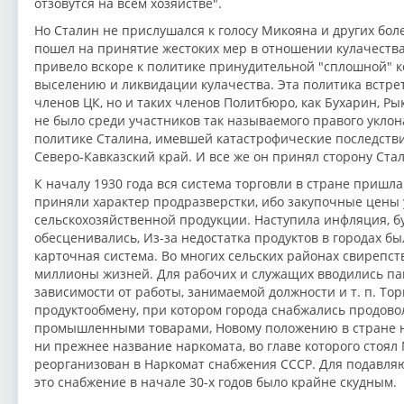
отзовутся на всем хозяйстве".
Но Сталин не прислушался к голосу Микояна и других бол
пошел на принятие жестоких мер в отношении кулачества 
привело вскоре к политике принудительной "сплошной" 
выселению и ликвидации кулачества. Эта политика встрет
членов ЦК, но и таких членов Политбюро, как Бухарин, Ры
не было среди участников так называемого правого уклон
политике Сталина, имевшей катастрофические последстви
Северо-Кавказский край. И все же он принял сторону Ста
К началу 1930 года вся система торговли в стране пришла
приняли характер продразверстки, ибо закупочные цены 
сельскохозяйственной продукции. Наступила инфляция, 
обесценивались, Из-за недостатка продуктов в городах б
карточная система. Во многих сельских районах свирепст
миллионы жизней. Для рабочих и служащих вводились па
зависимости от работы, занимаемой должности и т. п. Тор
продуктообмену, при котором города снабжались продово
промышленными товарами, Новому положению в стране не
ни прежнее название наркомата, во главе которого стоял 
реорганизован в Наркомат снабжения СССР. Для подавл
это снабжение в начале 30-х годов было крайне скудным.