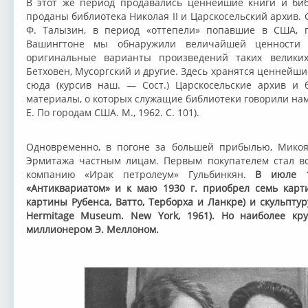
В этот же период продавались ценнейшие книги и биб
проданы библиотека Николая II и Царскосельский архив.
Ф. Талызин, в период «оттепели» попавшие в США, п
Вашингтоне мы обнаружили величайшей ценности 
оригинальные варианты произведений таких великих
Бетховен, Мусоргский и другие. Здесь хранятся ценнейш
сюда (курсив наш. — Сост.) Царскосельские архив и 
материалы, о которых служащие библиотеки говорили нам
Е. По городам США. М., 1962. С. 101).
Одновременно, в погоне за большей прибылью, Мико
Эрмитажа частным лицам. Первым покупателем стал в
компанию «Ирак петролеум» Гульбинкян.
В июле 1
«Антиквариатом» и к маю 1930 г. приобрел семь карт
картины Рубенса, Ватто, Терборха и Ланкре) и скульптур
Hermitage Museum. New York, 1961). Но наиболее кр
миллионером Э. Меллоном.