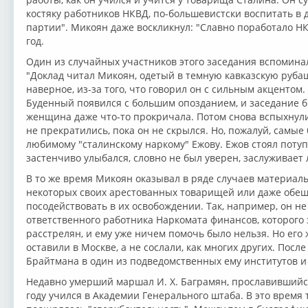
костяку работников НКВД, по-большевистски воспитать в 
партии". Микоян даже воскликнул: "Славно поработало НКВ
год.
Один из случайных участников этого заседания вспоминал
"Доклад читал Микоян, одетый в темную кавказскую рубашк
наверное, из-за того, что говорил он с сильным акцентом
Буденный появился с большим опозданием, и заседание б
женщина даже что-то прокричала. Потом снова вспыхнули 
не прекратились, пока он не скрылся. Но, пожалуй, самы
любимому "сталинскому наркому" Ежову. Ежов стоял потупи
застенчиво улыбался, словно не был уверен, заслуживает л
В то же время Микоян оказывал в ряде случаев материа
некоторых своих арестованных товарищей или даже обещ
посодействовать в их освобождении. Так, например, он н
ответственного работника Наркомата финансов, которого 
расстрелян, и ему уже ничем помочь было нельзя. Но его 
оставили в Москве, а не сослали, как многих других. Пос
Брайтмана в один из подведомственных ему институтов и 
Недавно умерший маршал И. Х. Баграмян, прославившийся
году учился в Академии Генерального штаба. В это время