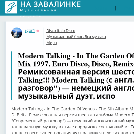
НА ЗАВАЛИНКЕ
Войти
Рег
|
Музыкальная
соцсеть
igor1
Disco Italo Disco
Оффлайн
Музыкальный блог. Вся музыка
Мира
Modern Talking - In The Garden Of
Mix 1997, Euro Disco, Disco, Remixe
Ремиксованная версия шесто
Talking!!! Modern Talking (с а
разговор") — немецкий анг
музыкальный дуэт, испо
Modern Talking - In The Garden Of Venus - The 6th Album Mix
DJ Beltz. Ремиксованная версия шестого альбома Modern Tal
"Современный разговор") — немецкий англоязычный муз
танцевальную музыку в стиле евродиско, состоявший из Т
конце своего существования дуэт развился в до сих пор