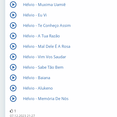
Hélvio - Muxima Uamiê
Hélvio - Eu Vi
Hélvio - Te Conheço Assim
Hélvio - A Tua Razão
Hélvio - Mal Dele É A Rosa
Hélvio - Vim Vos Saudar
Hélvio - Sabe Tão Bem
Hélvio - Baiana
Hélvio - Alukeno
Hélvio - Memória De Nós
1
07.12.2023 21:27