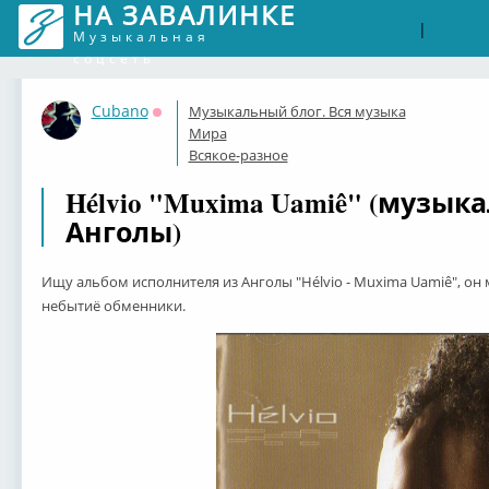
НА ЗАВАЛИНКЕ
Войти
Рег
|
Музыкальная
соцсеть
Cubano
Музыкальный блог. Вся музыка
Оффлайн
Мира
Всякое-разное
Hélvio "Muxima Uamiê" (музы
Анголы)
Ищу альбом исполнителя из Анголы "Hélvio - Muxima Uamiê", он 
небытиё обменники.