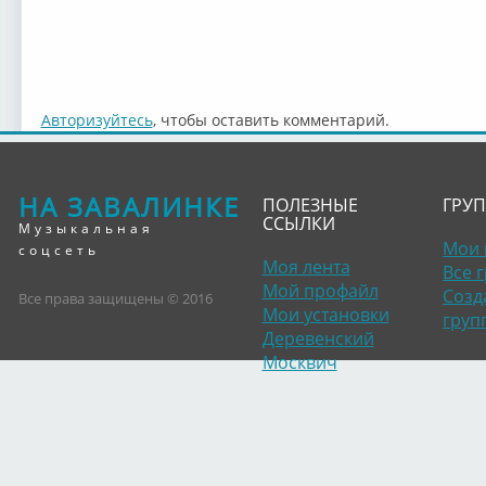
Авторизуйтесь
, чтобы оставить комментарий.
НА ЗАВАЛИНКЕ
ПОЛЕЗНЫЕ
ГРУ
ССЫЛКИ
Музыкальная
Мои 
соцсеть
Моя лента
Все 
Мой профайл
Созд
Все права защищены © 2016
Мои установки
груп
Деревенский
Москвич