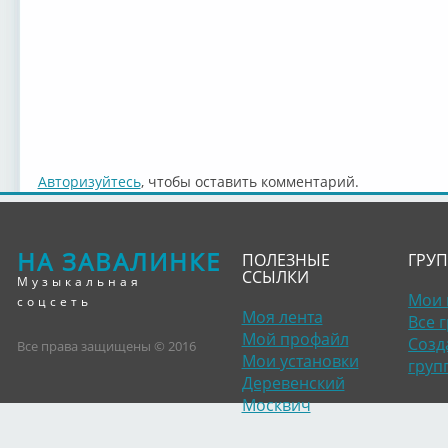
Авторизуйтесь
, чтобы оставить комментарий.
НА ЗАВАЛИНКЕ
ПОЛЕЗНЫЕ
ГРУ
ССЫЛКИ
Музыкальная
Мои 
соцсеть
Моя лента
Все 
Мой профайл
Созд
Все права защищены © 2016
Мои установки
груп
Деревенский
Москвич