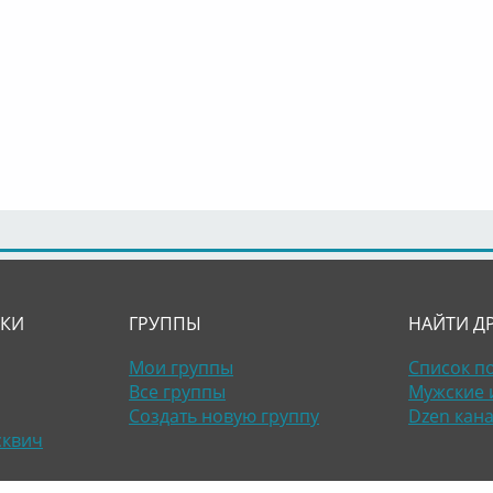
ЛКИ
ГРУППЫ
НАЙТИ Д
Мои группы
Список п
Все группы
Мужские 
Создать новую группу
Dzen кан
сквич