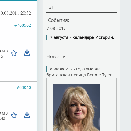
31
20.08.2011 20:32
События:
#768562
7-08-2017
7 августа - Календарь Истории.
4 MB
Новости
15
8 июля 2026 года умерла
британская певица Bonnie Tyler.
#63040
9 MB
:48