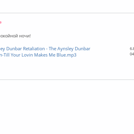
Оффлайн
покойной ночи!
ey Dunbar Retaliation - The Aynsley Dunbar
6.
04
on-Till Your Lovin Makes Me Blue.mp3