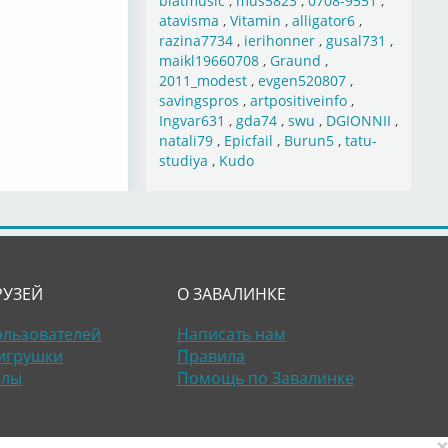
blatmusic
,
mus5823
,
0708-9551
,
atavisma
,
Vitamin
,
alligator6
,
razina7734
,
ierihonner
,
gusal731
,
maikl19660708
,
Graund
,
2011_modest
,
evgen520807
,
savingspros
,
artpositiveinfo
,
Ingvar631
,
gda74
,
swu
,
DGIONNII
,
natali79
,
Epicfail
,
Burun5
,
tatu-
studiya
,
Kudo
РУЗЕЙ
О ЗАВАЛИНКЕ
ользователей
Написать нам
игрушки
Правила
алы
Помощь по Завалинке
×