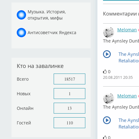
Музыка. История,
Комментарии (
открытия, мифы
Meloman
Антисоветчик Яндекса
The Aynsley Dun
The Aynsl
Retaliat
Кто на завалинке
0
20.08.2011 20:35
Всего
18517
Новых
1
Meloman
The Aynsley Dunb
Онлайн
13
The Aynsl
Гостей
110
Retaliati
0