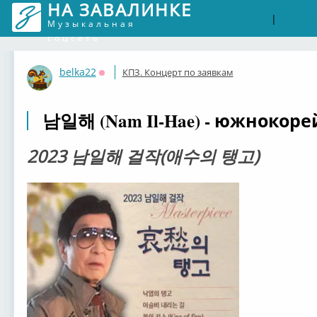
НА ЗАВАЛИНКЕ
Войти
Рег
|
Музыкальная
соцсеть
belka22
КПЗ. Концерт по заявкам
Оффлайн
남일해 (Nam Il-Hae) - южнокоре
2023 남일해 걸작(애수의 탱고)