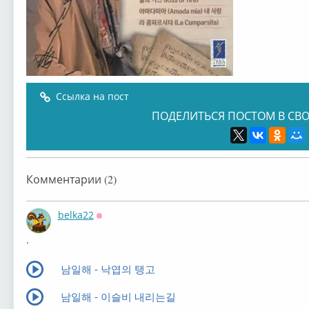
Ссылка на пост
ПОДЕЛИТЬСЯ ПОСТОМ В СВО
Комментарии (2)
belka22
Оффлайн
.
남일해 - 낙엽의 탱고
남일해 - 이슬비 내리는길