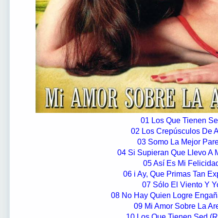
01 Los Que Tienen S
02 Los Crepúsculos De 
03 Somo La Mejor Pare
04 Si Supieran Que Llevo A 
05 Así Es Mi Felicida
06 i Ay, Que Primas Tan Ex
07 Sólo El Viento Y Y
08 No Hay Quien Logre Engañ
09 Mi Amor Sobre La Ar
10 Los Que Tienen Sed (R